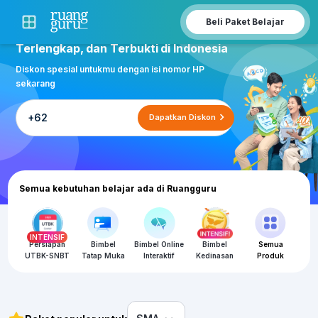
Beli Paket Belajar
Bimbel Online & Offline Terbesar,
Terlengkap, dan Terbukti di Indonesia
Diskon spesial untukmu dengan isi nomor HP
sekarang
Dapatkan Diskon
Semua kebutuhan belajar ada di Ruangguru
INTENSIF
Persiapan
Bimbel
Bimbel Online
Bimbel
Semua
UTBK-SNBT
Tatap Muka
Interaktif
Kedinasan
Produk