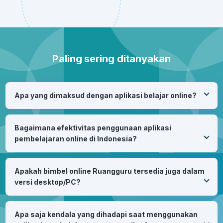
Paling sering ditanyakan
Apa yang dimaksud dengan aplikasi belajar online?
Aplikasi belajar online adalah sebuah layanan yang
menawarkan solusi belajar secara daring bagi
Bagaimana efektivitas penggunaan aplikasi
siswa. Umumnya, aplikasi belajar online ini
pembelajaran online di Indonesia?
disediakan oleh penyedia layanan aplikasi bimbel.
Sejak pandemi Covid 19 melanda Indonesia,
intensitas penggunaan aplikasi pembelajaran oleh
Apakah bimbel online Ruangguru tersedia juga dalam
guru dan siswa naik secara signifikan. Kegiatan
versi desktop/PC?
belajar mengajar menjadi terbantu dengan adanya
aplikasi pembelajaran online yang digunakan.
Ya, kamu bisa langsung mengunjungi
app.ruangguru.com
di sini
untuk mengakses
Apa saja kendala yang dihadapi saat menggunakan
ruangguru dari desktop mu ya!