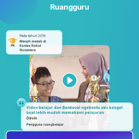
Ruangguru
Pada tahun 2016
Meraih medali di
Kontes Robot
Nusantara
Video belajar dan Banksoal ngebantu aku banget
buat lebih mudah memahami pelajaran
Devin
Pengguna ruangbelajar