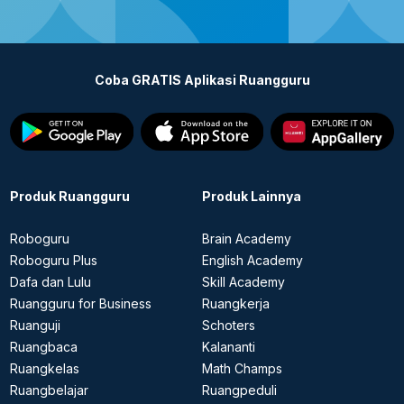
di mana pun.
diharapkan bisa meningkatkan pemahaman serta
prestasi belajar.
Seiring perkembangan zaman, kini mulai
bermunculan bimbel online yang menawarkan
Coba GRATIS Aplikasi Ruangguru
layanan aplikasi belajar online yang hadir di
Indonesia. Dengan adanya beragam penyedia
layanan aplikasi belajar online tersebut,
diharapkan bisa memudahkan para siswa dalam
mencapai tujuan belajar.
Produk Ruangguru
Produk Lainnya
Roboguru
Brain Academy
Roboguru Plus
English Academy
Dafa dan Lulu
Skill Academy
Ruangguru for Business
Ruangkerja
Ruanguji
Schoters
Ruangbaca
Kalananti
Ruangkelas
Math Champs
Ruangbelajar
Ruangpeduli