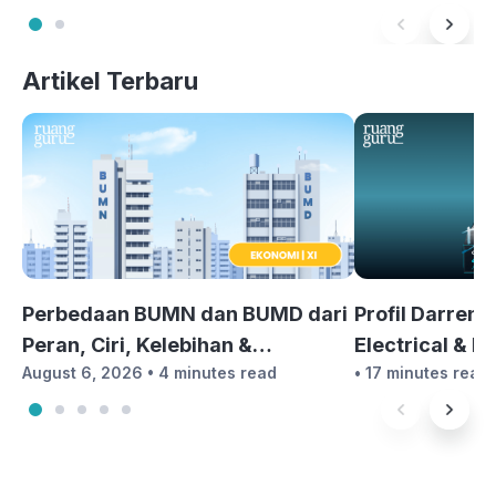
Artikel Terbaru
Perbedaan BUMN dan BUMD dari
Profil Darren
Peran, Ciri, Kelebihan &
Electrical & E
August 6, 2026 •
4 minutes read
•
17 minutes read
Kekurangannya | Ekonomi Kelas
Engineering 
11
Season 3