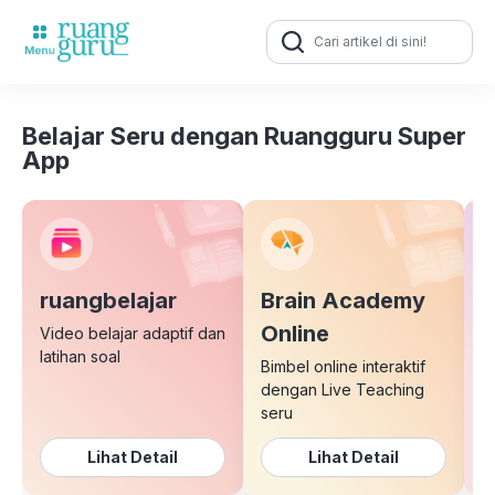
Search
for:
Belajar Seru dengan Ruangguru Super
App
ruangbelajar
Brain Academy
E
Online
Video belajar adaptif dan
latihan soal
Bimbel online interaktif
K
dengan Live Teaching
b
seru
Lihat Detail
Lihat Detail