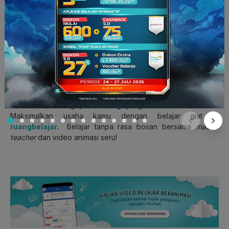
bergabung dengan tim sekolah dalam berbagai pertandingan
atau lomba
lho,
Squad! Semua kegiatan tersebut akan
membantu kamu dalam mengembangkan bakat kamu dan
memberikanmu pengalaman yang berharga!
Itulah empat tips yang dapat kamu coba dalam membantu
kamu untuk merancang masa depan kamu mulai sejak kelas
10 dan 11 SMA. Tentunya kamu harus ingat bahwa kesuksesan
tidak akan datang pada orang yang tidak mau berusaha.
Maksimalkan usaha kamu dengan belajar giat di
ruangbelajar.
Belajar tanpa rasa bosan bersama
master
teacher
dan video animasi seru!