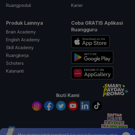
Ruangpeduli
Karier
Produk Lainnya
Coba GRATIS Aplikasi
Ruangguru
Brain Academy
English Academy
Skill Academy
Ruangkerja
Schoters
Kalananti
Ikuti Kami
© 2026 All Rights Reserved PT. Ruang Raya Indonesia
Mau materi lebih lengkap?
Yuk install Ruangguru untuk