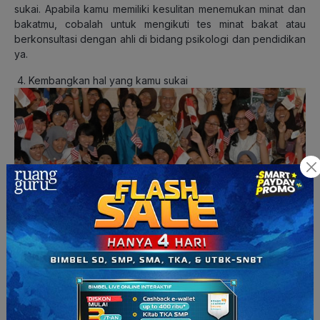
sukai. Apabila kamu memiliki kesulitan menemukan minat dan
bakatmu, cobalah untuk mengikuti tes minat bakat atau
berkonsultasi dengan ahli di bidang psikologi dan pendidikan
ya.
Kembangkan hal yang kamu sukai
YES Student Exchange Program
(Sumber:
en.presidentpost.id
)
Squad! Cobalah untuk mencari kegiatan yang dapat
mengasah keahlianmu dalam suatu bidang seperti mengikuti
klub olahraga sekolah atau ekstrakurikuler di sekolahmu atau
bahkan mengikuti program pertukaran pelajar. Apabila kamu
memang menekuni ketertarikan kamu, tentunya kamu dapat