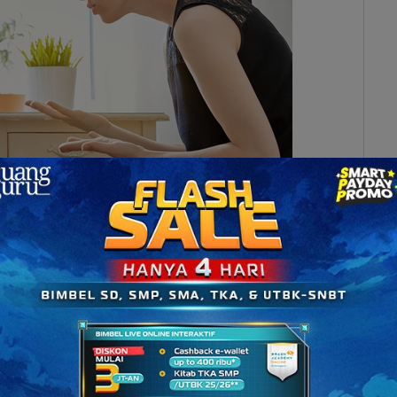
salahan anak (Sumber: psychologytoday.com)
tika mereka melakukan perilaku yang kurang baik.
rasaan anak setelah melakukan kesalahan itu,
lahan tidak masalah, tetapi kesalahan itu perlu
ng dilakukan anak