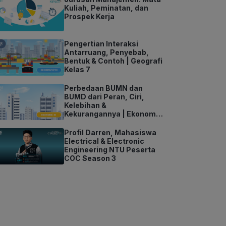
Kuliah, Peminatan, dan
Prospek Kerja
Pengertian Interaksi
Antarruang, Penyebab,
Bentuk & Contoh | Geografi
Kelas 7
Perbedaan BUMN dan
BUMD dari Peran, Ciri,
Kelebihan &
Kekurangannya | Ekonomi
Kelas 11
Profil Darren, Mahasiswa
Electrical & Electronic
Engineering NTU Peserta
COC Season 3