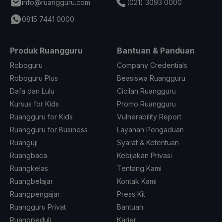
info@ruangguru.com
(021) 3093 0000
0815 7441 0000
Produk Ruangguru
Bantuan & Panduan
Roboguru
Company Credentials
Roboguru Plus
Beasiswa Ruangguru
Dafa dan Lulu
Cicilan Ruangguru
Kursus for Kids
Promo Ruangguru
Ruangguru for Kids
Vulnerability Report
Ruangguru for Business
Layanan Pengaduan
Ruanguji
Syarat & Ketentuan
Ruangbaca
Kebijakan Privasi
Ruangkelas
Tentang Kami
Ruangbelajar
Kontak Kami
Ruangpengajar
Press Kit
Ruangguru Privat
Bantuan
Ruangpeduli
Karier