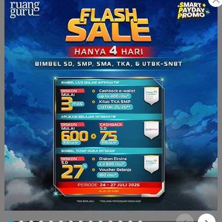
Sosok asli Vivien Thomas (Sumber: blogspot.co.id)
Diam-diam, salah satu petugas laboratoriumnya, Vivien
Thomas, seorang berkulit hitam, berhasil menemukan cara
penyembuhan yang tepat. Ia memang memiliki antuasisme di
bidang kedokteran dan membaca buku-buku milik dr.
Blallock. Cara yang ditemukan Vivien ini menjadi terobosan
baru dalam dunia kedokteran. Akan tetapi, dr. Blallock merasa
enggan untuk mengakuinya. Nah, film dengan latar tahun
1930-an ini merupakan kisah yang menggambarkan rasisme
dan isu diskriminasi kepada Vivien yang merupakan seorang
kulit hitam.
4. One Flew Over the Cuckoo’s Nest
(1975)