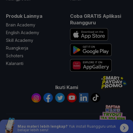
Produk Lainnya
Coba GRATIS Aplikasi
Ruangguru
Brain Academy
English Academy
Skill Academy
Ruangkerja
Schoters
Kalananti
Ikuti Kami
© 2026 All Rights Reserved PT. Ruang Raya Indonesia
Mau materi lebih lengkap?
Yuk install Ruangguru untuk
belajar lebih seru!