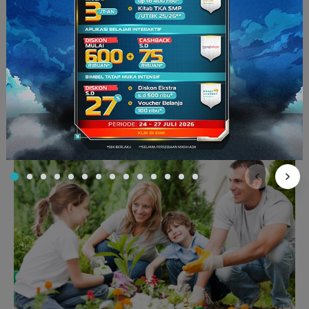
(Sumber: nsnews.com)
Walaupun masyarakat masih sering menggunakan kendaraan
pribadi, Anda bisa
lho
membiasakan anak untuk
menggunakan transportasi umum. Kebiasaan ini bisa
mengurangi polusi udara dan kemacetan. Selain itu, anak pun
bisa belajar banyak hal dengan menggunakan
transportasi
umum
. Misalnya, anak akan lebih sehat karena lebih banyak
berjalan kaki, ketimbang sekadar duduk di mobil.
6. Belajar menanam pohon dan berkebun