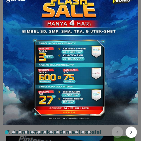
Berkunjung ke psikolog (sumber: hellosehat.com)
Tidak dipungkiri bahwa pemberitaan berkala tentang COVID-
19 ini, sedikit banyak akan memengaruhi kejiwaan sebagai
orang tua. Khawatir tentang penularan kepada buah hati
menjadi hal yang sebenarnya wajar. Kelola rasa khawatir Anda
dengan baik, maka rasa stres pun ikut terkontrol dengan baik.
Seandainya pun rasa khawatir, cemas, dan takut tetap
menghantui pikiran Anda dan juga anak Anda, tidak ada
salahnya Anda menghubungi konselor/psikolog. Harapannya,
setelah berkonsultasi ini kekhawatiran Anda dan keluarga
terkait COVID-19 bisa berkurang.
6. Penuhi kebutuhan dasar
Selama belajar, bekerja di rumah, dan berkegiatan di rumah
pastikan kebutuhan dasar (dalam artian kebutuhan primer)
sudah terpenuhi. Stok makanan, minuman, paket internet, dan
kebutuhan lainnya harus diperhitungkan dengan matang.
Kurangi belanja kebutuhan yang sekiranya bisa ditunda
terlebih dahulu.
7. Jalin komunikasi di media sosial