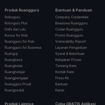
Produk Ruangguru
Bantuan & Panduan
Roboguru
Company Credentials
Roboguru Plus
Beasiswa Ruangguru
Dafa dan Lulu
Cicilan Ruangguru
Kursus for Kids
Promo Ruangguru
Ruangguru for Kids
Vulnerability Report
Ruangguru for Business
Layanan Pengaduan
Ruanguji
Syarat & Ketentuan
Ruangbaca
Kebijakan Privasi
Ruangkelas
Tentang Kami
Ruangbelajar
Kontak Kami
Ruangpengajar
Press Kit
Ruangguru Privat
Bantuan
Ruangpeduli
Karier
Produk Lainnya
Coba GRATIS Aplikasi