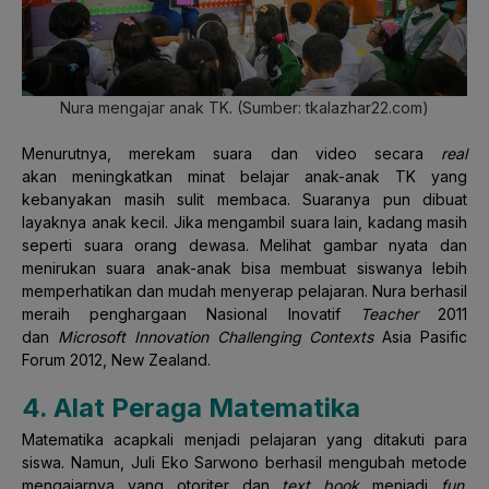
Nura mengajar anak TK. (Sumber: tkalazhar22.com)
Menurutnya, merekam suara dan video secara
real
akan meningkatkan minat belajar anak-anak TK yang
kebanyakan masih sulit membaca. Suaranya pun dibuat
layaknya anak kecil. Jika mengambil suara lain, kadang masih
seperti suara orang dewasa. Melihat gambar nyata dan
menirukan suara anak-anak bisa membuat siswanya lebih
memperhatikan dan mudah menyerap pelajaran. Nura berhasil
meraih penghargaan Nasional Inovatif
Teacher
2011
dan
Microsoft Innovation Challenging Contexts
Asia Pasific
Forum 2012, New Zealand.
4. Alat Peraga Matematika
Matematika acapkali menjadi pelajaran yang ditakuti para
siswa. Namun, Juli Eko Sarwono berhasil mengubah metode
mengajarnya yang otoriter dan
text book
menjadi
fun
.