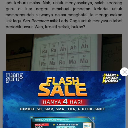
jadi keburu malas. Nah, untuk menyiasatinya, salah seorang
guru di luar negeri membuat jembatan keledai untuk
mempermudah siswanya dalam menghafal. Ia menggunakan
lirik lagu
Bad Romance
milik Lady Gaga untuk menyusun tabel
periodik unsur. Wah, kreatif sekali, bukan?
Rumus kimia yang dibuat seperti lagu lady gaga. (Sumber:
humor.atresmedia.com)
Bagi para pengajar Kimia di Indonesia, cara mengajar unik ini
patut dicoba lho. Malahan, kreativitas para pengajar pun akan
terasah karena membuat jembatan keledai. Tidak ada
salahnya untuk mengubah metode mengajar yang terlalu