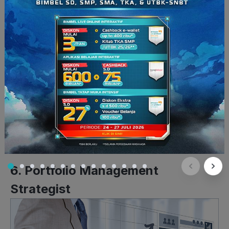
Orang tua memiliki anak yang suka belajar bahasa asing?
Mungkin profesi yang satu ini cocok untuk mereka.
Penerjemah akan sangat dibutuhkan jasanya di masa
mendatang, khususnya di dunia
marketplace
.
Banyaknya perusahaan asing yang membuka bisnis di
Indonesia atau sebaliknya, membuat lowongan pekerjaan di
bidang ini akan semakin meningkat. Seorang penerjemah
dapat bekerja di suatu perusahaan atau juga sebagai
penerjemah lepas (
freelancer
). Penerjemah lepas yang tidak
terikat pada suatu perusahaan juga bisa menghasilkan
banyak uang,
lho
.
6. Portfolio Management
Strategist