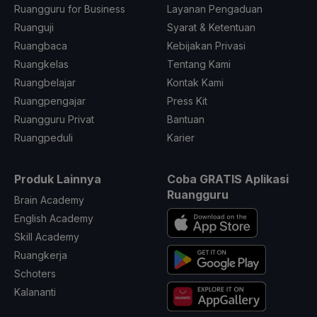
Ruangguru for Business
Layanan Pengaduan
Ruanguji
Syarat & Ketentuan
Ruangbaca
Kebijakan Privasi
Ruangkelas
Tentang Kami
Ruangbelajar
Kontak Kami
Ruangpengajar
Press Kit
Ruangguru Privat
Bantuan
Ruangpeduli
Karier
Produk Lainnya
Coba GRATIS Aplikasi
Ruangguru
Brain Academy
English Academy
Skill Academy
Ruangkerja
Schoters
Kalananti