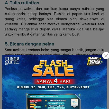
4. Tulis rutinitas
Periksa jadwalmu dan pastikan kamu punya rutinitas yang
cukup padat setiap harinya. Tulislah di papan tulis kecil di
ruang kelas, sehingga bisa dibaca oleh siswa-siswa di
kelasmu. Tujuannya agar mereka menghargai waktumu saat
sedang mengajar di depan kelas. Mereka juga bisa belajar
untuk membuat daftar rutinitas yang kamu buat.
5. Bicara dengan pelan
Saat melihat keadaan kelas yang sangat berisik, jangan dulu
teriak untuk meminta mereka diam. Namun, bicaralah dengan
pelan bahkan cenderung berbisik. Supaya siswa penasaran
dengan apa yang kamu ucapkan dan meminta satu sama lain
untuk diam.
6. Sediakan
Zen Zone
Gabungkan kertas bertuliskan perasaan senang dan frustasi
siswa dalam satu toples berukuran sedang yang dinamakan
Zen Zone.
Siapapun bisa menuliskan apa yang sedang
dirasakan di kelas. Agar pikirannya kembali lega, menjadi
tenang, dan dapat fokus belajar. Isi botol tersebut bisa