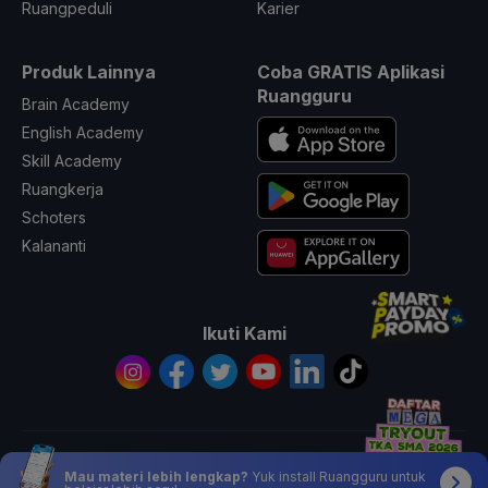
Ruangpeduli
Karier
Produk Lainnya
Coba GRATIS Aplikasi
Ruangguru
Brain Academy
English Academy
Skill Academy
Ruangkerja
Schoters
Kalananti
Ikuti Kami
© 2026 All Rights Reserved PT. Ruang Raya Indonesia
Mau materi lebih lengkap?
Yuk install Ruangguru untuk