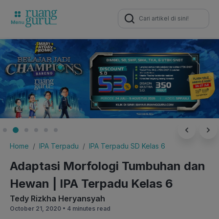
Search
for:
Home
IPA Terpadu
IPA Terpadu SD Kelas 6
Adaptasi Morfologi Tumbuhan dan
Hewan | IPA Terpadu Kelas 6
Tedy Rizkha Heryansyah
October 21, 2020 •
4 minutes read