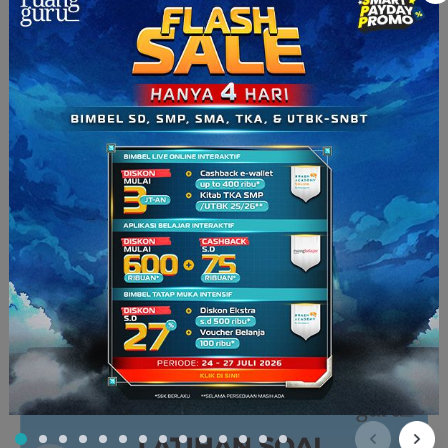
“Wah kalian berdua ternyata sudah mengerti tentang adaptasi
morfologi tumbuhan dan hewan,” ujar Ayah Roro.
Roro dan Guntur hanya tersenyum mendengar pujian dari
Ayah Roro.
“Sekarang, sudah waktunya makan siang. Sepertinya ibunya
Roro sudah menyiapkan sesuatu yang lezat di meja makan.
Yuk, kita makan siang bersama.” ajak Ayah Roro.