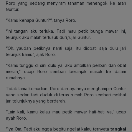
Roro yang sedang menyiram tanaman menengok ke arah
Guntur.
“Kamu kenapa Guntur?”, tanya Roro.
“Ini tangan aku terluka. Tadi mau petik bunga mawar ini,
telunjuk aku malah tertusuk duri,”ujar Guntur.
“Oh…yaudah petiknya nanti saja, itu diobati saja dulu jari
telunjuk kamu”, ajak Roro.
“Kamu tunggu di sini dulu ya, aku ambilkan perban dan obat
merah,” ucap Roro sembari beranjak masuk ke dalam
rumahnya.
Tidak lama kemudian, Roro dan ayahnya menghampiri Guntur
yang sedari tadi duduk di teras rumah Roro sembari melihat
jari telunjuknya yang berdarah.
“Lain kali, kamu kalau mau petik mawar hati-hati ya,” ucap
ayah Roro.
“Iya Om. Tadi aku ngga begitu ngeliat kalau ternyata
tangkai