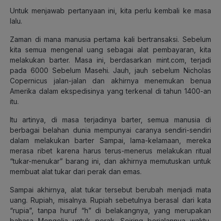
Untuk menjawab pertanyaan ini, kita perlu kembali ke masa
lalu.
Zaman di mana manusia pertama kali bertransaksi. Sebelum
kita semua mengenal uang sebagai alat pembayaran, kita
melakukan barter. Masa ini, berdasarkan mint.com, terjadi
pada 6000 Sebelum Masehi. Jauh, jauh sebelum Nicholas
Copernicus jalan-jalan dan akhirnya menemukan benua
Amerika dalam ekspedisinya yang terkenal di tahun 1400-an
itu.
Itu artinya, di masa terjadinya barter, semua manusia di
berbagai belahan dunia mempunyai caranya sendiri-sendiri
dalam melakukan barter Sampai, lama-kelamaan, mereka
merasa ribet karena harus terus-menerus melakukan ritual
“tukar-menukar” barang ini, dan akhirnya memutuskan untuk
membuat alat tukar dari perak dan emas.
Sampai akhirnya, alat tukar tersebut berubah menjadi mata
uang. Rupiah, misalnya. Rupiah sebetulnya berasal dari kata
“rupia”, tanpa huruf “h” di belakangnya, yang merupakan
bahasa Mongolia untuk perak. Seiring berjalannya waktu,