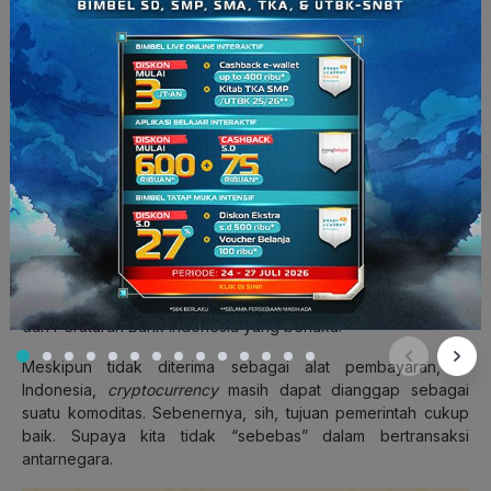
(Sumber vector: bitdegree.org)
Masalahnya, saat ini penggunaan
cryptocurrency
sebagai alat
pembayaran di Indonesia masih bertentangan dengan UU
dan Peraturan Bank Indonesia yang berlaku.
Meskipun tidak diterima sebagai alat pembayaran, di
Indonesia,
cryptocurrency
masih dapat dianggap sebagai
suatu komoditas. Sebenernya, sih, tujuan pemerintah cukup
baik. Supaya kita tidak “sebebas” dalam bertransaksi
antarnegara.