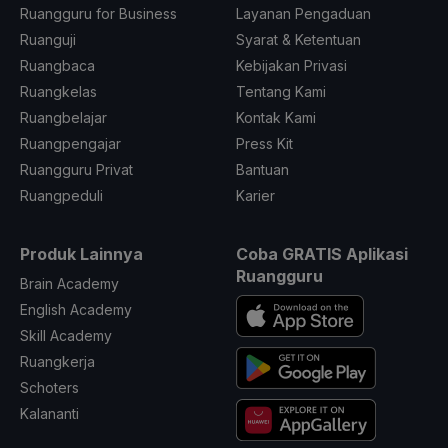
Ruangguru for Business
Layanan Pengaduan
Ruanguji
Syarat & Ketentuan
Ruangbaca
Kebijakan Privasi
Ruangkelas
Tentang Kami
Ruangbelajar
Kontak Kami
Ruangpengajar
Press Kit
Ruangguru Privat
Bantuan
Ruangpeduli
Karier
Produk Lainnya
Coba GRATIS Aplikasi
Ruangguru
Brain Academy
English Academy
Skill Academy
Ruangkerja
Schoters
Kalananti