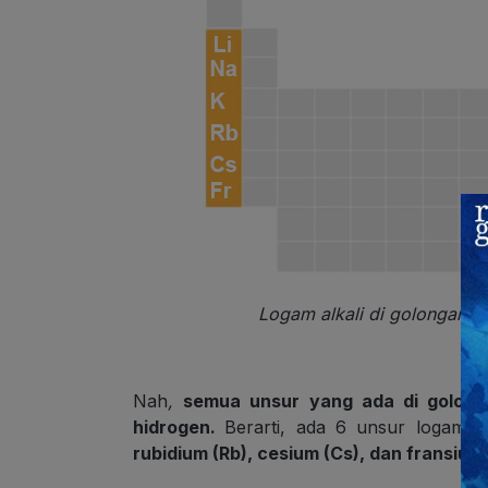
Logam alkali di golongan IA
Nah
,
semua unsur yang ada di golonga
hidrogen.
Berarti, ada 6 unsur logam al
rubidium (Rb), cesium (Cs), dan fransium 