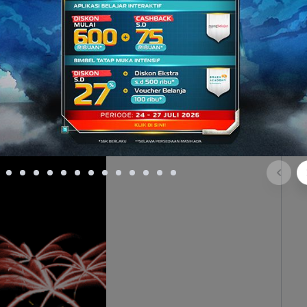
nya, karena karakter yang dimiliki oleh hidrogen
kter logam alkali yang lain. Iya, hidrogen anaknya
 tentu punya manfaatnya sendiri-sendiri. Kalium,
akan campuran yang digunakan dalam pembuatan
r), nantinya akan dimasukkan ke dalam kembang
ketika dibakar.