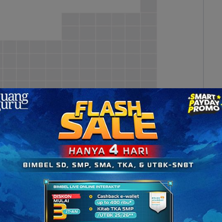
 (sumber 7activestudio via Youtube)
n IA termasuk ke dalam logam alkali,
kecuali
kali, yakni
litium (Li), natrium (Na), kalium (K),
(Fr)
.