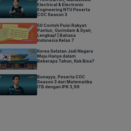
Electrical & Electronic
Engineering NTU Peserta
COC Season 3
50 Contoh Puisi Rakyat:
Pantun, Gurindam & Syair,
Lengkap! | Bahasa
Indonesia Kelas 7
Korea Selatan Jadi Negara
Maju Hanya dalam
Beberapa Tahun, Kok Bisa?
Bunayya, Peserta COC
Season 3 dari Matematika
ITB dengan IPK 3,99