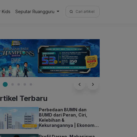
Search
r Kids
Seputar Ruangguru
for:
rtikel Terbaru
Perbedaan BUMN dan
BUMD dari Peran, Ciri,
Kelebihan &
Kekurangannya | Ekonomi
Kelas 11
Profil Darren, Mahasiswa