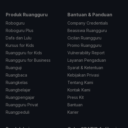
Produk Ruangguru
Bantuan & Panduan
Roboguru
Company Credentials
Roboguru Plus
Beasiswa Ruangguru
Dafa dan Lulu
Cicilan Ruangguru
Kursus for Kids
Promo Ruangguru
Ruangguru for Kids
Vulnerability Report
Ruangguru for Business
Layanan Pengaduan
Ruanguji
Syarat & Ketentuan
Ruangbaca
Kebijakan Privasi
Ruangkelas
Tentang Kami
Ruangbelajar
Kontak Kami
Ruangpengajar
Press Kit
Ruangguru Privat
Bantuan
Ruangpeduli
Karier