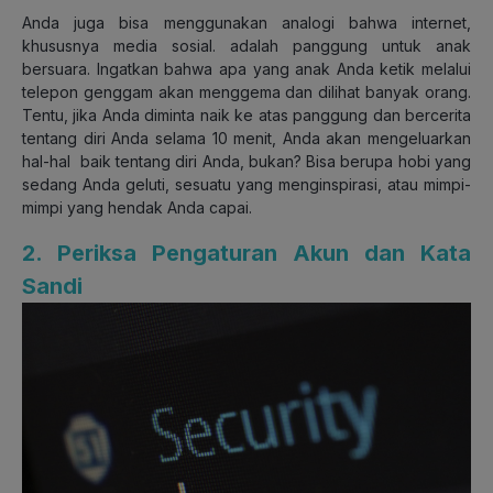
Anda juga bisa menggunakan analogi bahwa internet,
khususnya media sosial. adalah panggung untuk anak
bersuara. Ingatkan bahwa apa yang anak Anda ketik melalui
telepon genggam akan menggema dan dilihat banyak orang.
Tentu, jika Anda diminta naik ke atas panggung dan bercerita
tentang diri Anda selama 10 menit, Anda akan mengeluarkan
hal-hal baik tentang diri Anda, bukan? Bisa berupa hobi yang
sedang Anda geluti, sesuatu yang menginspirasi, atau mimpi-
mimpi yang hendak Anda capai.
2. Periksa Pengaturan Akun dan Kata
Sandi