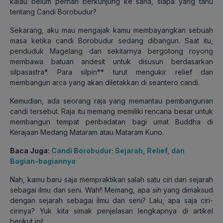
kalau belum pernah berkunjung ke sana, siapa yang tahu
tentang Candi Borobudur?
Sekarang, aku mau mengajak kamu membayangkan sebuah
masa ketika candi Borobudur sedang dibangun. Saat itu,
penduduk Magelang dan sekitarnya bergotong royong
membawa batuan andesit untuk disusun berdasarkan
silpasastra*. Para silpin** turut mengukir relief dan
membangun arca yang akan diletakkan di seantero candi.
Kemudian, ada seorang raja yang memantau pembangunan
candi tersebut. Raja itu memang memiliki rencana besar untuk
membangun tempat peribadatan bagi umat Buddha di
Kerajaan Medang Mataram atau Mataram Kuno.
Baca Juga:
Candi Borobudur: Sejarah, Relief, dan
Bagian-bagiannya
Nah, kamu baru saja mempraktikan salah satu ciri dari sejarah
sebagai ilmu dan seni. Wah!! Memang, apa
sih
yang dimaksud
dengan sejarah sebagai ilmu dan seni? Lalu, apa saja ciri-
cirinya? Yuk kita simak penjelasan lengkapnya di artikel
berikut ini!