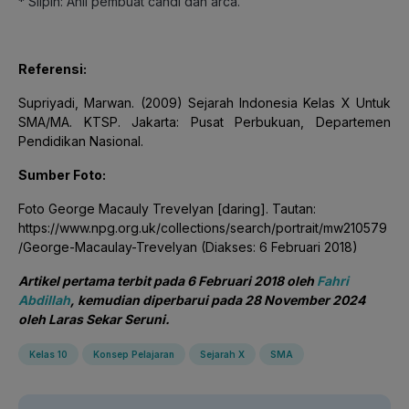
* Silpin: Ahli pembuat candi dan arca.
Referensi:
Supriyadi, Marwan. (2009) Sejarah Indonesia Kelas X Untuk
SMA/MA. KTSP. Jakarta: Pusat Perbukuan, Departemen
Pendidikan Nasional.
Sumber Foto:
Foto George Macauly Trevelyan [daring]. Tautan:
https://www.npg.org.uk/collections/search/portrait/mw210579
/George-Macaulay-Trevelyan (Diakses: 6 Februari 2018)
Artikel pertama terbit pada 6 Februari 2018 oleh
Fahri
Abdillah
, kemudian diperbarui pada 28 November 2024
oleh Laras Sekar Seruni.
Kelas 10
Konsep Pelajaran
Sejarah X
SMA