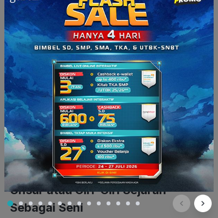
Gambar. George Macauly Trevelyan (Sumber: npg.org.uk)
Fungsi Ilmiah:
Sebagai pengumpulan ilmiah dan
penyayang bukti-bukti
Fungsi Imajinatif/spekulatif:
Dikarenakan sejarawan
harus menyeleksi, mengklasifikasi data-data, fakta-fakta,
kemudian menarik kesimpulan.
Fungsi Sastra:
Sebagai bentuk penyajian hasil ilmu dan
imajinasi dalam bentuk yang menarik (seni sastra)
Unsur atau Ciri-Ciri Sejarah
Sebagai Seni