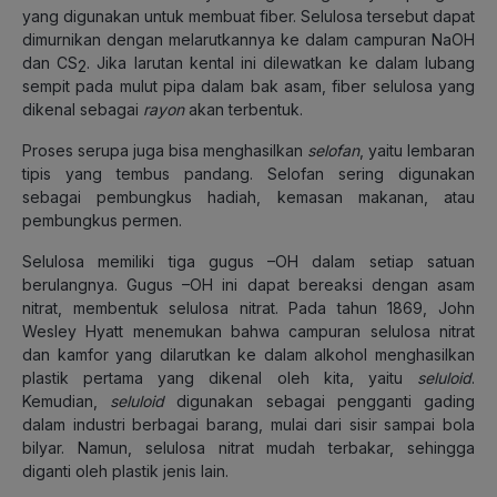
yang digunakan untuk membuat fiber. Selulosa tersebut dapat
dimurnikan dengan melarutkannya ke dalam campuran NaOH
dan CS
. Jika larutan kental ini dilewatkan ke dalam lubang
2
sempit pada mulut pipa dalam bak asam, fiber selulosa yang
dikenal sebagai
rayon
akan terbentuk.
Proses serupa juga bisa menghasilkan
selofan
, yaitu lembaran
tipis yang tembus pandang. Selofan sering digunakan
sebagai pembungkus hadiah, kemasan makanan, atau
pembungkus permen.
Selulosa memiliki tiga gugus
–OH dalam setiap satuan
berulangnya. Gugus –OH ini dapat bereaksi dengan asam
nitrat, membentuk selulosa nitrat
. Pada tahun 1869, John
Wesley Hyatt menemukan bahwa campuran selulosa nitrat
dan kamfor yang dilarutkan ke dalam alkohol menghasilkan
plastik pertama yang dikenal oleh kita, yaitu
seluloid
.
Kemudian,
seluloid
digunakan sebagai pengganti gading
dalam industri berbagai barang, mulai dari sisir sampai bola
bilyar. Namun, selulosa nitrat mudah terbakar, sehingga
diganti oleh plastik jenis lain.