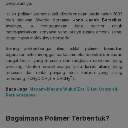
penyusunnya.
Istilah polimer pertama kali diperkenalkan pada tahun 1833
oleh ilmuwan Swedia bernama
Jons Jacob Berzelius
.
Awalnya, ia menggunakan kata polimer untuk
menggambarkan senyawa yang punya rumus empiris sama,
tetapi massa molekulnya berbeda.
Seiring perkembangan ilmu, istilah polimer kemudian
digunakan untuk
menggambarkan molekul-molekul berukuran
sangat besar yang tersusun dari rangkaian monomer yang
berulang
. Contoh sederhananya yaitu
karet alam
, yang
tersusun dari rantai panjang atom karbon yang saling
–
terhubung
[-CH
C(CH
) = CHCH
]
.
2
3
2
Baca Juga:
Macam-Macam Wujud Zat, Sifat, Contoh &
Perubahannya
Bagaimana Polimer Terbentuk?