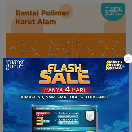
Nah, bentuk polimer lurus dan bercabang digolongkan
sebagai material yang dinamakan
termoplastik
. Material ini
meleleh jika dipanaskan yang dapat dimodelkan ke dalam
berbagai bentuk, dan bentuknya dapat dipertahankan ketika
didinginkan. Ikatan silang yang berat menghasilkan material