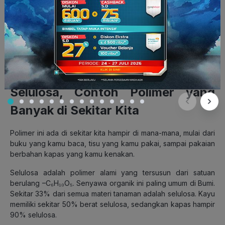
yang dikenal sebagai plastik
termoset
. Sekali ikatan silang
dibentuk, polimer ini akan mengambil bentuk yang tidak
dapat diubah lagi, tanpa merombak plastiknya lebih dulu.
Baca Juga:
Yuk, Kenali Jenis Plastik dan Bahayanya Bagi
Kesehatan
Selulosa, Contoh Polimer yang
Banyak di Sekitar Kita
Polimer ini ada di sekitar kita hampir di mana-mana, mulai dari
buku yang kamu baca, tisu yang kamu pakai, sampai pakaian
berbahan kapas yang kamu kenakan.
Selulosa adalah
polimer alami yang tersusun dari satuan
berulang
–C₆H₁₀O₅. S
enyawa organik ini paling umum di Bumi.
Sekitar 33% dari semua materi tanaman adalah selulosa.
Kayu
memiliki sekitar 50% berat selulosa, sedangkan kapas hampir
90% selulosa.