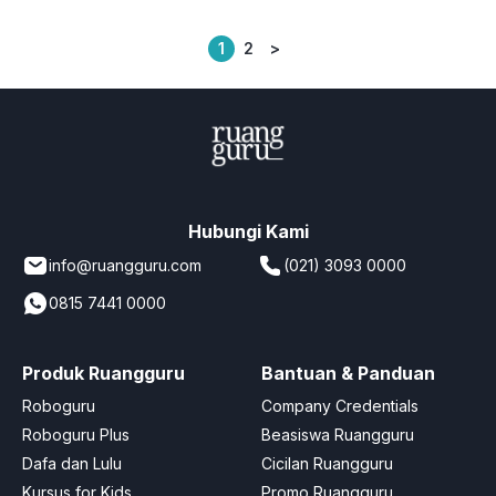
1
2
>
Posts
pagination
Hubungi Kami
info@ruangguru.com
(021) 3093 0000
0815 7441 0000
Produk Ruangguru
Bantuan & Panduan
Roboguru
Company Credentials
Roboguru Plus
Beasiswa Ruangguru
Dafa dan Lulu
Cicilan Ruangguru
Kursus for Kids
Promo Ruangguru