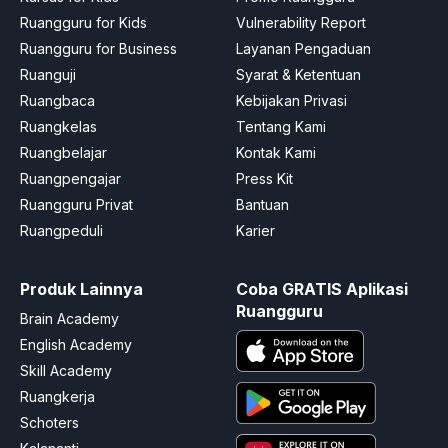
Ruangguru for Kids
Vulnerability Report
Ruangguru for Business
Layanan Pengaduan
Ruanguji
Syarat & Ketentuan
Ruangbaca
Kebijakan Privasi
Ruangkelas
Tentang Kami
Ruangbelajar
Kontak Kami
Ruangpengajar
Press Kit
Ruangguru Privat
Bantuan
Ruangpeduli
Karier
Produk Lainnya
Coba GRATIS Aplikasi
Ruangguru
Brain Academy
English Academy
Skill Academy
Ruangkerja
Schoters