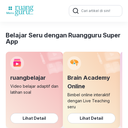
Search
for:
Belajar Seru dengan Ruangguru Super
App
ruangbelajar
Brain Academy
E
Online
Video belajar adaptif dan
latihan soal
Bimbel online interaktif
K
dengan Live Teaching
b
seru
Lihat Detail
Lihat Detail