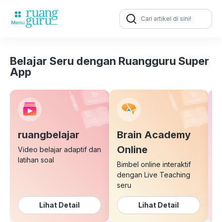
Search
for:
Belajar Seru dengan Ruangguru Super
App
ruangbelajar
Brain Academy
E
Online
Video belajar adaptif dan
latihan soal
Bimbel online interaktif
K
dengan Live Teaching
b
seru
Lihat Detail
Lihat Detail