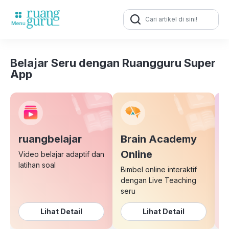
Search
for:
Belajar Seru dengan Ruangguru Super
App
ruangbelajar
Brain Academy
E
Online
Video belajar adaptif dan
latihan soal
Bimbel online interaktif
K
dengan Live Teaching
b
seru
Lihat Detail
Lihat Detail