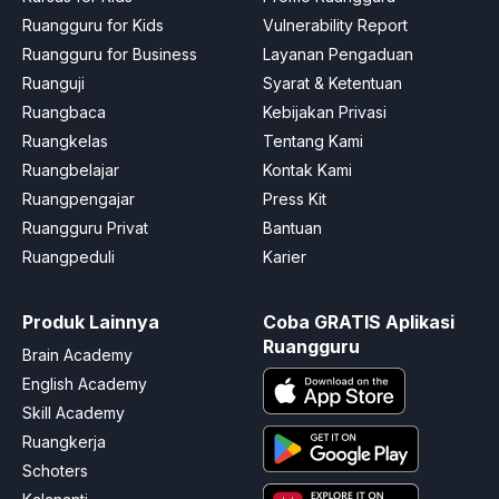
Ruangguru for Kids
Vulnerability Report
Ruangguru for Business
Layanan Pengaduan
Ruanguji
Syarat & Ketentuan
Ruangbaca
Kebijakan Privasi
Ruangkelas
Tentang Kami
Ruangbelajar
Kontak Kami
Ruangpengajar
Press Kit
Ruangguru Privat
Bantuan
Ruangpeduli
Karier
Produk Lainnya
Coba GRATIS Aplikasi
Ruangguru
Brain Academy
English Academy
Skill Academy
Ruangkerja
Schoters