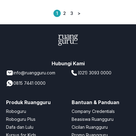
1
2
3
>
Posts
pagination
Hubungi Kami
info@ruangguru.com
(021) 3093 0000
0815 7441 0000
Produk Ruangguru
Bantuan & Panduan
Roboguru
Company Credentials
Roboguru Plus
Beasiswa Ruangguru
Dafa dan Lulu
Cicilan Ruangguru
Kursus for Kids
Promo Ruangguru