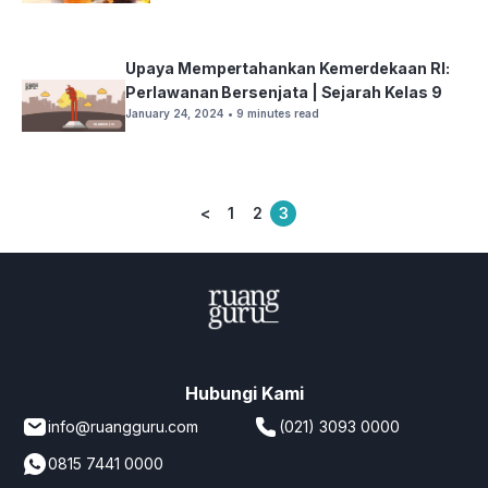
Upaya Mempertahankan Kemerdekaan RI:
Perlawanan Bersenjata | Sejarah Kelas 9
January 24, 2024
• 9 minutes read
<
1
2
3
Posts
pagination
Hubungi Kami
info@ruangguru.com
(021) 3093 0000
0815 7441 0000