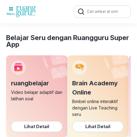
Search
for:
Belajar Seru dengan Ruangguru Super
App
ruangbelajar
Brain Academy
E
Online
Video belajar adaptif dan
latihan soal
Bimbel online interaktif
K
dengan Live Teaching
b
seru
Lihat Detail
Lihat Detail