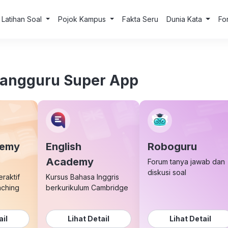
Latihan Soal
Pojok Kampus
Fakta Seru
Dunia Kata
Fo
uangguru Super App
demy
English
Roboguru
Academy
Forum tanya jawab dan
diskusi soal
eraktif
Kursus Bahasa Inggris
aching
berkurikulum Cambridge
ail
Lihat Detail
Lihat Detail