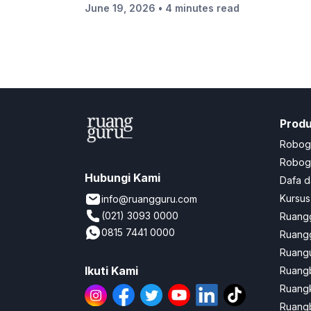
June 19, 2026
• 4 minutes read
Prod
Robog
Robogu
Hubungi Kami
Dafa d
Kursus
info@ruangguru.com
(021) 3093 0000
Ruangg
0815 7441 0000
Ruangg
Ruangu
Ikuti Kami
Ruang
Ruang
Ruangb