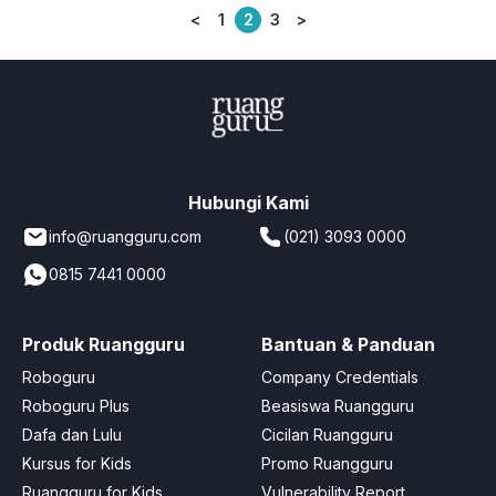
<
1
2
3
>
Posts
pagination
Hubungi Kami
info@ruangguru.com
(021) 3093 0000
0815 7441 0000
Produk Ruangguru
Bantuan & Panduan
Roboguru
Company Credentials
Roboguru Plus
Beasiswa Ruangguru
Dafa dan Lulu
Cicilan Ruangguru
Kursus for Kids
Promo Ruangguru
Ruangguru for Kids
Vulnerability Report