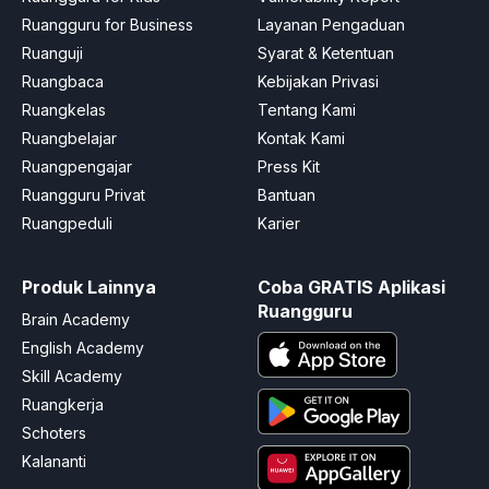
Ruangguru for Business
Layanan Pengaduan
Ruanguji
Syarat & Ketentuan
Ruangbaca
Kebijakan Privasi
Ruangkelas
Tentang Kami
Ruangbelajar
Kontak Kami
Ruangpengajar
Press Kit
Ruangguru Privat
Bantuan
Ruangpeduli
Karier
Produk Lainnya
Coba GRATIS Aplikasi
Ruangguru
Brain Academy
English Academy
Skill Academy
Ruangkerja
Schoters
Kalananti