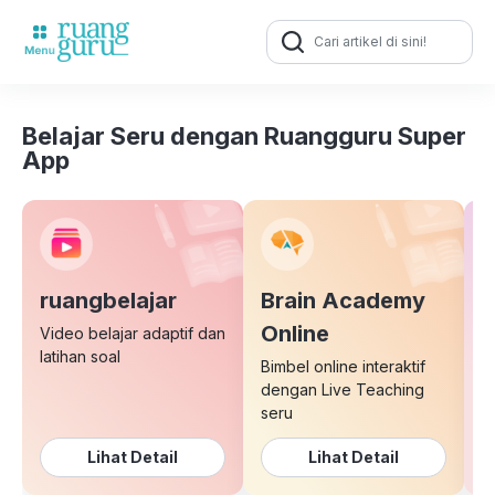
Search
for:
Belajar Seru dengan Ruangguru Super
App
ruangbelajar
Brain Academy
E
Online
Video belajar adaptif dan
latihan soal
Bimbel online interaktif
K
dengan Live Teaching
b
seru
Lihat Detail
Lihat Detail