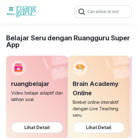
Search
for:
Belajar Seru dengan Ruangguru Super
App
ruangbelajar
Brain Academy
E
Online
Video belajar adaptif dan
latihan soal
Bimbel online interaktif
K
dengan Live Teaching
b
seru
Lihat Detail
Lihat Detail