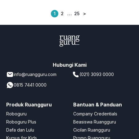
1
2
…
25
>
Posts
pagination
Hubungi Kami
info@ruangguru.com
(021) 3093 0000
0815 7441 0000
Produk Ruangguru
Bantuan & Panduan
Roboguru
Company Credentials
Roboguru Plus
Beasiswa Ruangguru
Dafa dan Lulu
Cicilan Ruangguru
Kursus for Kids
Promo Ruangguru