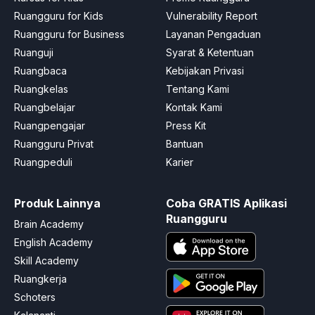
Ruangguru for Kids
Vulnerability Report
Ruangguru for Business
Layanan Pengaduan
Ruanguji
Syarat & Ketentuan
Ruangbaca
Kebijakan Privasi
Ruangkelas
Tentang Kami
Ruangbelajar
Kontak Kami
Ruangpengajar
Press Kit
Ruangguru Privat
Bantuan
Ruangpeduli
Karier
Produk Lainnya
Coba GRATIS Aplikasi
Ruangguru
Brain Academy
English Academy
Skill Academy
Ruangkerja
Schoters