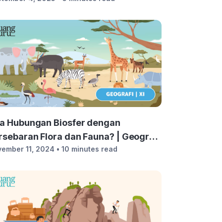
a Hubungan Biosfer dengan
rsebaran Flora dan Fauna? | Geografi
ember 11, 2024
• 10 minutes read
las 11