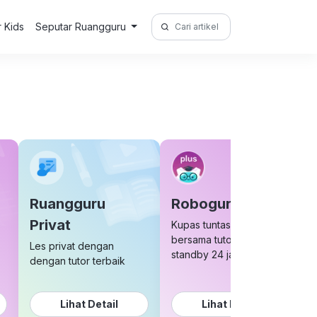
Search
r Kids
Seputar Ruangguru
for:
Ruangguru
Roboguru Plus
Privat
Kupas tuntas soal sulit
bersama tutor yang
Les privat dengan
standby 24 jam
dengan tutor terbaik
Lihat Detail
Lihat Detail