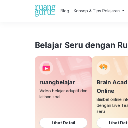
Blog
Konsep & Tips Pelajaran
Belajar Seru dengan R
ruangbelajar
Brain Aca
Online
Video belajar adaptif dan
latihan soal
Bimbel online int
dengan Live Te
seru
Lihat Detail
Lihat Det