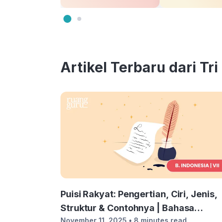
Artikel Terbaru dari Tri
Puisi Rakyat: Pengertian, Ciri, Jenis,
Struktur & Contohnya | Bahasa
November 11, 2025
• 8 minutes read
Indonesia Kelas 7