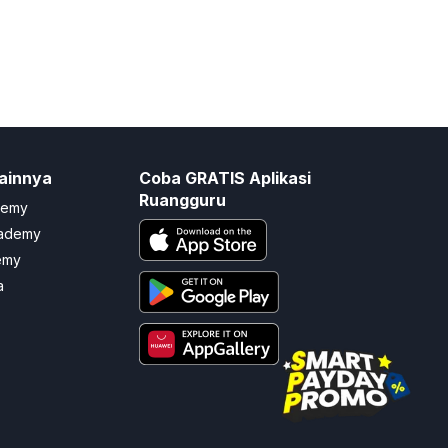
ainnya
Coba GRATIS Aplikasi
Ruangguru
demy
cademy
emy
a