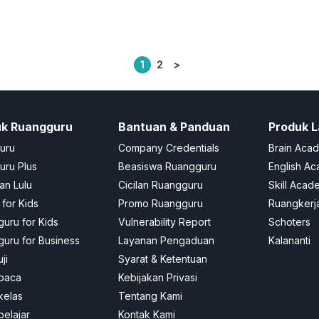
1
2
>
Posts
pagination
uk Ruangguru
Bantuan & Panduan
Produk L
uru
Company Credentials
Brain Aca
ru Plus
Beasiswa Ruangguru
English A
an Lulu
Cicilan Ruangguru
Skill Acad
 for Kids
Promo Ruangguru
Ruangkerj
uru for Kids
Vulnerability Report
Schoters
uru for Business
Layanan Pengaduan
Kalananti
ji
Syarat & Ketentuan
baca
Kebijakan Privasi
kelas
Tentang Kami
elajar
Kontak Kami