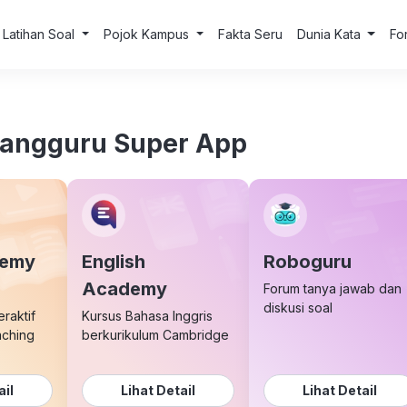
Latihan Soal
Pojok Kampus
Fakta Seru
Dunia Kata
Fo
uangguru Super App
demy
English
Roboguru
Academy
Forum tanya jawab dan
diskusi soal
eraktif
Kursus Bahasa Inggris
aching
berkurikulum Cambridge
ail
Lihat Detail
Lihat Detail