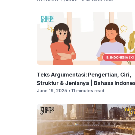
Teks Argumentasi: Pengertian, Ciri,
Struktur & Jenisnya | Bahasa Indone
June 19, 2025
• 11 minutes read
Kelas 11