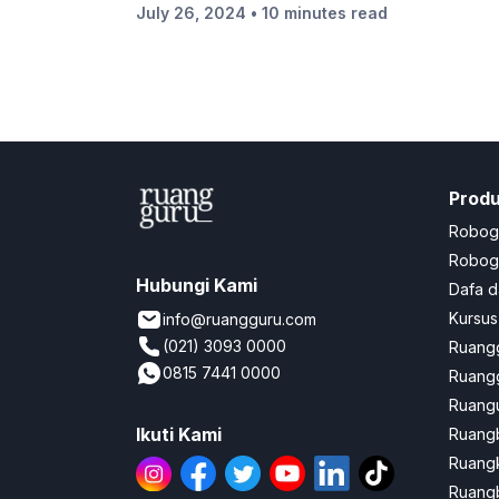
July 26, 2024
• 10 minutes read
Sejarah Kelas 11
Prod
Robog
Robogu
Hubungi Kami
Dafa d
Kursus
info@ruangguru.com
(021) 3093 0000
Ruangg
0815 7441 0000
Ruangg
Ruangu
Ikuti Kami
Ruang
Ruang
Ruangb