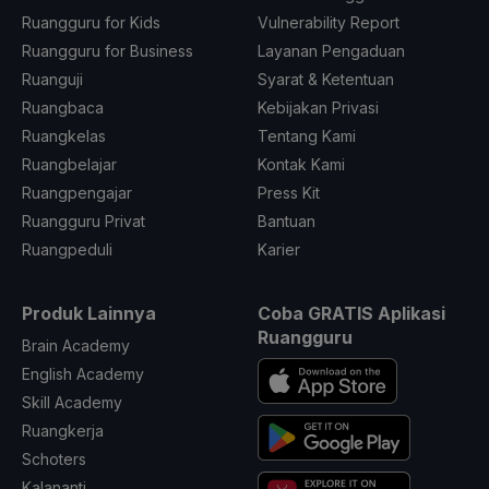
Ruangguru for Kids
Vulnerability Report
Ruangguru for Business
Layanan Pengaduan
Ruanguji
Syarat & Ketentuan
Ruangbaca
Kebijakan Privasi
Ruangkelas
Tentang Kami
Ruangbelajar
Kontak Kami
Ruangpengajar
Press Kit
Ruangguru Privat
Bantuan
Ruangpeduli
Karier
Produk Lainnya
Coba GRATIS Aplikasi
Ruangguru
Brain Academy
English Academy
Skill Academy
Ruangkerja
Schoters
Kalananti