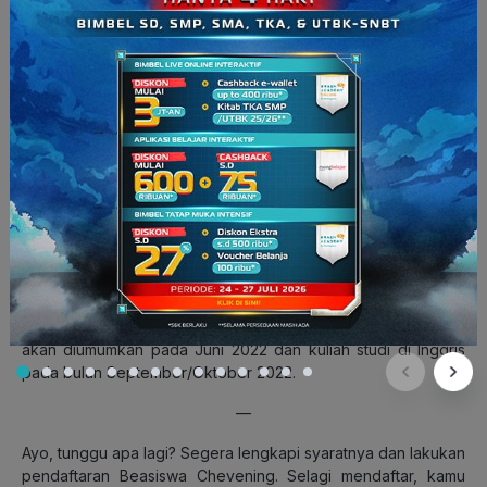
Pendaftaran: 2 Agustus-1 November 2022.
Seleksi administrasi kandidat yang akan diwawancara: 2
November 2022-Februari 2023.
Batas akhir penyerahan dokumen pendukung: Februari-
April 2023.
Wawancara: 27 Februari-28 April 2023.
Pengumuman: Juni 2023.
Batas penawaran beasiswa: 13 Juli 2023.
Perkuliahan dimulai: September/Oktober 2023.
Kamu bisa segera melamar beasiswa Chevening ini jika sudah
memenuhi persyaratan. Pendaftaran akan ditutup pada 1
November 2022. Informasi lebih lanjut dapat diakses melalui
laman
https://www.chevening.org/
.
Pelamar yang berhasil
akan diumumkan pada Juni 2022 dan kuliah studi di Inggris
pada bulan September/Oktober 2022.
—
Ayo, tunggu apa lagi? Segera lengkapi syaratnya dan lakukan
pendaftaran Beasiswa Chevening. Selagi mendaftar, kamu