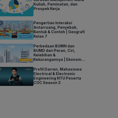
Kuliah, Peminatan, dan
Prospek Kerja
Pengertian Interaksi
Antarruang, Penyebab,
Bentuk & Contoh | Geografi
Kelas 7
Perbedaan BUMN dan
BUMD dari Peran, Ciri,
Kelebihan &
Kekurangannya | Ekonomi
Kelas 11
Profil Darren, Mahasiswa
Electrical & Electronic
Engineering NTU Peserta
COC Season 3