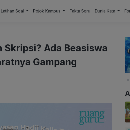
Latihan Soal
Pojok Kampus
Fakta Seru
Dunia Kata
Fo
 Skripsi? Ada Beasiswa
aratnya Gampang
A