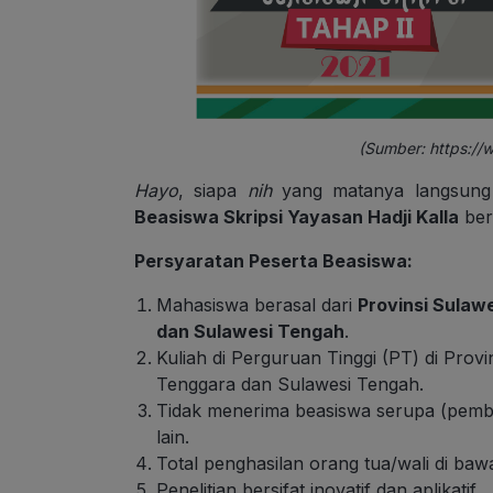
(Sumber:
https://
Hayo
, siapa
nih
yang matanya langsun
Beasiswa Skripsi Yayasan Hadji Kalla
beri
Persyaratan Peserta Beasiswa:
Mahasiswa berasal dari
Provinsi Sulaw
dan Sulawesi Tengah
.
Kuliah di Perguruan Tinggi (PT) di Provi
Tenggara dan Sulawesi Tengah.
Tidak menerima beasiswa serupa (pembia
lain.
Total penghasilan orang tua/wali di ba
Penelitian bersifat inovatif dan aplikatif.