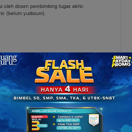
ui oleh dosen pembimbing tugas akhir.
ir (belum yudisium).
rakhir.
wa dari pihak lain yang disahkan oleh pimpinan
rintah (minimal lurah).
elitian/penyelesaian tugas akhir dan belum