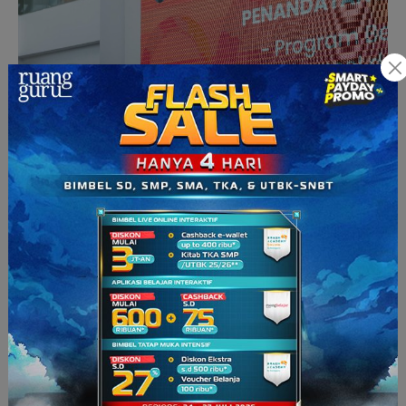
(Sumber :
www.detik.com
)
Deadline
pendaftarannya masih semingguan lebih
sih
, tapi
kamu jangan sampai lengah
ya
. Lebih baik persiapkan diri dari
sekarang agar nanti ketika pendaftaran sudah ditutup kamu
tidak menyesal karena ada dokumen yang terlewat. Kamu
bisa melihat informasi mengenai
Telkomsel Scholarship with
Ikatan Dinas
di
https://www.instagram.com/p/CPAzfhLr20n/
.
Informasi dan Kontak:
Website:
https://tsp.smbbtelkom.ac.id/