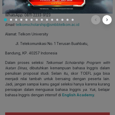
Telepon: 0811-2025-200/ 0811-2025-300
WhatsApp: 0811-2233-9123
Email:
telkomscholarship@smbbtelkom.ac.id
Alamat: Telkom University
Jl. Telekomunikasi No. 1 Terusan Buahbatu,
Bandung, KP. 40257 Indonesia
Dalam proses seleksi
Telkomsel Scholarship Program with
Ikatan Dinas
, dibutuhkan kemampuan bahasa Inggris dalam
penulisan proposal studi. Selain itu, skor TOEFL juga bisa
menjadi nilai tambah untuk bersaing dengan peserta lain.
Jadi, jangan sampai kamu gagal seleksi hanya karena kurang
persiapan dalam menguasai bahasa Inggris
ya
.
Yuk,
belajar
bahasa Inggris dengan intensif di
English Academy
.