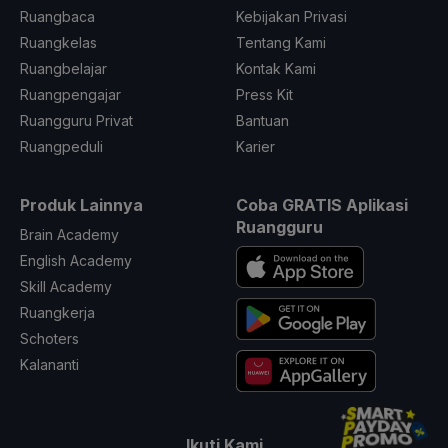
Ruangbaca
Kebijakan Privasi
Ruangkelas
Tentang Kami
Ruangbelajar
Kontak Kami
Ruangpengajar
Press Kit
Ruangguru Privat
Bantuan
Ruangpeduli
Karier
Produk Lainnya
Coba GRATIS Aplikasi
Ruangguru
Brain Academy
English Academy
Skill Academy
Ruangkerja
Schoters
Kalananti
Ikuti Kami