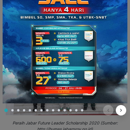
Seleksi Administrasi: 18 Juli-6 Agustus 2021
Verifikasi Perguruan Tinggi: 12 Agustus-26 Agustus 2021
Seleksi Pemprov Jabar 30 Agustus-10 September 2021
Pengumuman Penerima Beasiswa: 22 September 2021
Launching & Sharing: 22 September 2021
Pencairan Dana Beasiswa: 22 Oktober-31 Oktober 2021
Peraih Jabar Future Leader Scholarship 2020 (Sumber:
http://humas.jabarprov.go.id
)