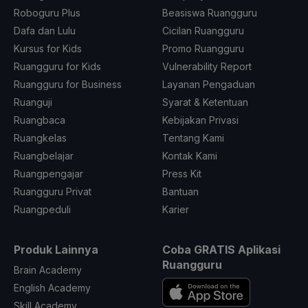
Roboguru Plus
Beasiswa Ruangguru
Dafa dan Lulu
Cicilan Ruangguru
Kursus for Kids
Promo Ruangguru
Ruangguru for Kids
Vulnerability Report
Ruangguru for Business
Layanan Pengaduan
Ruanguji
Syarat & Ketentuan
Ruangbaca
Kebijakan Privasi
Ruangkelas
Tentang Kami
Ruangbelajar
Kontak Kami
Ruangpengajar
Press Kit
Ruangguru Privat
Bantuan
Ruangpeduli
Karier
Produk Lainnya
Coba GRATIS Aplikasi
Ruangguru
Brain Academy
English Academy
Skill Academy