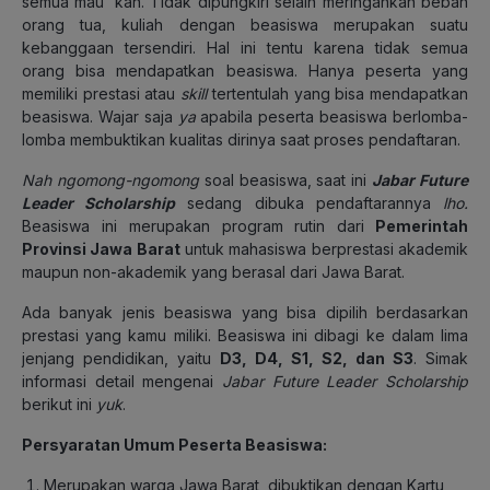
semua mau ‘kan. Tidak dipungkiri selain meringankan beban
orang tua, kuliah dengan beasiswa merupakan suatu
kebanggaan tersendiri. Hal ini tentu karena tidak semua
orang bisa mendapatkan beasiswa. Hanya peserta yang
memiliki prestasi atau
skill
tertentulah yang bisa mendapatkan
beasiswa. Wajar saja
ya
apabila peserta beasiswa berlomba-
lomba membuktikan kualitas dirinya saat proses pendaftaran.
Nah ngomong-ngomong
soal beasiswa, saat ini
Jabar Future
Leader Scholarship
sedang dibuka pendaftarannya
lho.
Beasiswa ini merupakan program rutin dari
Pemerintah
Provinsi Jawa Barat
untuk mahasiswa berprestasi akademik
maupun non-akademik yang berasal dari Jawa Barat.
Ada banyak jenis beasiswa yang bisa dipilih berdasarkan
prestasi yang kamu miliki. Beasiswa ini dibagi ke dalam lima
jenjang pendidikan, yaitu
D3, D4, S1, S2, dan S3
. Simak
informasi detail mengenai
Jabar Future Leader Scholarship
berikut ini
yuk
.
Persyaratan Umum Peserta Beasiswa:
Merupakan warga Jawa Barat, dibuktikan dengan Kartu