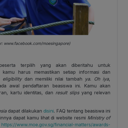
r:
www.facebook.com/moesingapore)
peserta terpilih yang akan diberitahu untuk
kamu harus memastikan setiap informasi dan
an
eligibility
dan memiliki nilai tambah
ya
.
Oh iya
,
ada awal pendaftaran beasiswa ini. Kamu akan
ran, kartu identitas, dan
result slips
yang relevan
sia
dapat dilakukan
disini
. FAQ tentang beasiswa ini
ainnya dapat kamu lihat di website resmi
Ministry of
u
https://www.moe.gov.sg/financial-matters/awards-