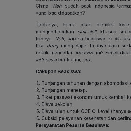
China.
Wah
, sudah pasti Indonesia term
yang bisa didapatkan?
Tentunya, kamu akan memiliki kes
mengembangkan
skill-skill
khusus sepe
lainnya.
Nah,
karena beasiswa ini ditujuk
bisa
dong
mempelajari budaya baru serta
untuk mendaftar beasiswa ini? Simak deta
Indonesia
berikut ini,
yuk
.
Cakupan Beasiswa:
Tunjangan tahunan dengan akomodasi 
Tunjangan menetap.
Tiket pesawat ekonomi untuk kembali k
Biaya sekolah.
Biaya ujian untuk GCE O-Level (hanya sek
Subsidi pelayanan kesehatan dan perli
Persyaratan Peserta Beasiswa: