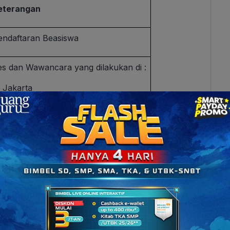
eterangan
endaftaran Beasiswa
es dan Wawancara yang dilakukan di :
Jakarta
Surabaya
emberian Beasiswa
iba di Singapura
edia, kamu bisa mengirimkan hasil Penilaian Tengah