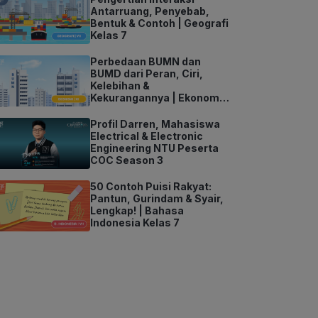
Antarruang, Penyebab,
Bentuk & Contoh | Geografi
Kelas 7
Perbedaan BUMN dan
BUMD dari Peran, Ciri,
Kelebihan &
Kekurangannya | Ekonomi
Kelas 11
Profil Darren, Mahasiswa
Electrical & Electronic
Engineering NTU Peserta
COC Season 3
50 Contoh Puisi Rakyat:
Pantun, Gurindam & Syair,
Lengkap! | Bahasa
Indonesia Kelas 7