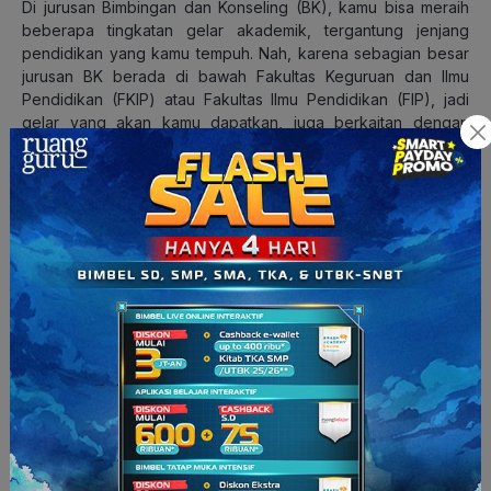
Di jurusan Bimbingan dan Konseling (BK), kamu bisa meraih
beberapa tingkatan gelar akademik, tergantung jenjang
pendidikan yang kamu tempuh. Nah, karena sebagian besar
jurusan BK berada di bawah Fakultas Keguruan dan Ilmu
Pendidikan (FKIP) atau Fakultas Ilmu Pendidikan (FIP), jadi
gelar yang akan kamu dapatkan, juga berkaitan dengan
Pendidikan ya, gais.
1.
Sarjana Pendidikan (S.Pd.)
, merupakan gelar utama yang
akan kamu dapatkan setelah menyelesaikan kuliah S1
Bimbingan dan Konseling.
2.
Magister Pendidikan (M.Pd.)
, kalau kamu ingin
melanjutkan studi ke jenjang S2, kamu bisa mengambil
Magister Pendidikan Konseling atau Bimbingan dan Konseling.
3.
Doktoral (Dr.)
, bagi kamu yang ingin berkarier di dunia
akademik atau penelitian tingkat tinggi, bisa lanjut ke jenjang
S3 (Doktoral).
Baca Juga:
Mengulik Jurusan Pariwisata, untuk Kamu
yang Hobi Jalan-Jalan