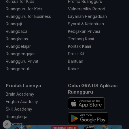
Kursus for Kids
Promo Ruangguru
Ruangguru for Kids
Vulnerability Report
Ruangguru for Business
Layanan Pengaduan
Ruanguji
Syarat & Ketentuan
Ruangbaca
Kebijakan Privasi
Ruangkelas
Tentang Kami
Ruangbelajar
Kontak Kami
Ruangpengajar
Press Kit
Ruangguru Privat
Bantuan
Ruangpeduli
Karier
Produk Lainnya
Coba GRATIS Aplikasi
Ruangguru
Brain Academy
English Academy
Skill Academy
Ruangkerja
Schoters