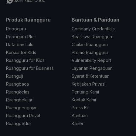
0815 7441 0000
Produk Ruangguru
Bantuan & Panduan
Roboguru
Company Credentials
Roboguru Plus
Beasiswa Ruangguru
Dafa dan Lulu
Cicilan Ruangguru
Kursus for Kids
Promo Ruangguru
Ruangguru for Kids
Vulnerability Report
Ruangguru for Business
Layanan Pengaduan
Ruanguji
Syarat & Ketentuan
Ruangbaca
Kebijakan Privasi
Ruangkelas
Tentang Kami
Ruangbelajar
Kontak Kami
Ruangpengajar
Press Kit
Ruangguru Privat
Bantuan
Ruangpeduli
Karier