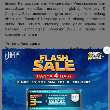
Bidang Pengawasan dan Pengendalian Pembangunan dan
perusahaan konsultasi manajemen global, McKinsey &
Company. Belva memperoleh gelar master ganda di bidang
bisnis dari Stanford University dan di bidang administrasi
publik dari Harvard University, serta gelar sarjana dari
Nanyang Technological University (NTU) di bidang ilmu
komputer dan bisnis
Tentang Ruangguru
Ruangguru merupakan perusahaan teknologi terbesar di
Indonesia yang berfokus pada layanan pendidikan. Saat ini
Ruangguru memiliki lebih dari 15 juta pengguna terdaftar.
Perusahaan ini didirikan sejak tahun 2014 oleh Belva Devara
dan Iman Usman, yang keduanya berhasil masuk dalam
jajaran pengusaha sukses di bawah 30 tahun melalui Forbes
30 under 30 untuk teknologi konsumen di Asia. Salah satu
produk unggulan Ruangguru yaitu ruangbelajar menawarkan
video belajar beranimasi, latihan soal, dan rangkuman
berbentuk infografis serta try out persiapan ujian. Ruangguru
saat ini memiliki 4.000 pegawai dan memberikan akses
kepada lebih dari 300.000 guru privat. Ruangguru telah