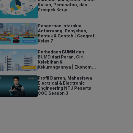
Kuliah, Peminatan, dan
Prospek Kerja
Pengertian Interaksi
Antarruang, Penyebab,
Bentuk & Contoh | Geografi
Kelas 7
Perbedaan BUMN dan
BUMD dari Peran, Ciri,
Kelebihan &
Kekurangannya | Ekonomi
Kelas 11
Profil Darren, Mahasiswa
Electrical & Electronic
Engineering NTU Peserta
COC Season 3