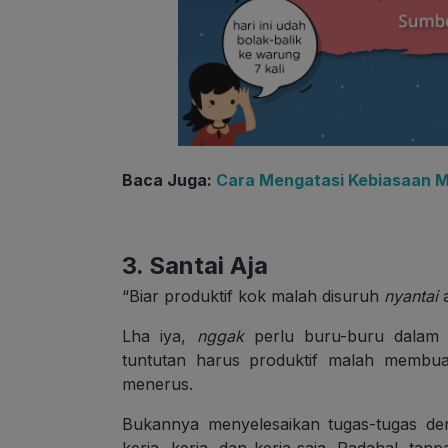
Baca Juga:
Cara Mengatasi Kebiasaan 
3. Santai Aja
“Biar produktif kok malah disuruh
nyantai
a
Lha iya,
nggak
perlu buru-buru dalam s
tuntutan harus produktif malah membua
menerus.
Bukannya menyelesaikan tugas-tugas de
kerja, kerja, dan kerja saja. Padahal, tanp