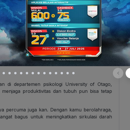
 produktif. Yang ada malah
gogoleran
aja seharian
adi produktif? Kamu pasti
pengin
dong melakukan
i setiap harinya? Kiat-kiat di bawah ini bisa kamu
Belajar yang Efektif
an di departemen psikologi University of Otago,
enjaga produktivitas dan tubuh pun bisa tetap
ya percuma juga kan. Dengan kamu berolahraga,
angat bagus untuk meningkatkan sirkulasi darah