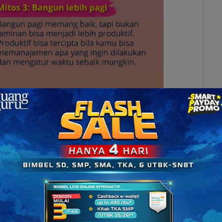
bih produktif adalah gimana kamu bisa
memberi
u kerjakan dan gimana kamu bisa memanajemen
ayak
Om Hotman Paris, tapi kamu
nggak
berenang
atau
nggak
bisa memanajemen waktu dengan baik,