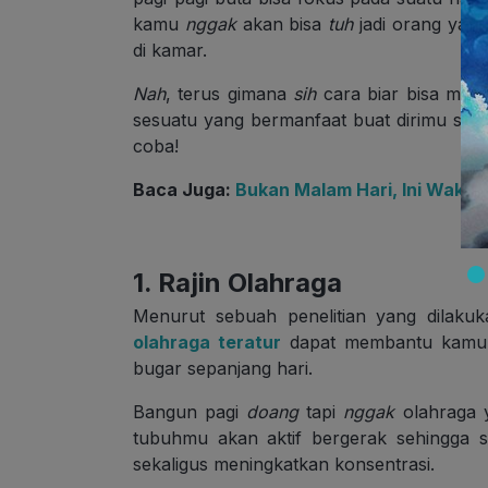
kamu
nggak
akan bisa
tuh
jadi orang yang
di kamar.
Nah
, terus gimana
sih
cara biar bisa menj
sesuatu yang bermanfaat buat dirimu sendir
coba!
Baca Juga:
Bukan Malam Hari, Ini Waktu 
1. Rajin Olahraga
Menurut sebuah penelitian yang dilakuk
olahraga teratur
dapat membantu kamu m
bugar sepanjang hari.
Bangun pagi
doang
tapi
nggak
olahraga 
tubuhmu akan aktif bergerak sehingga s
sekaligus meningkatkan konsentrasi.