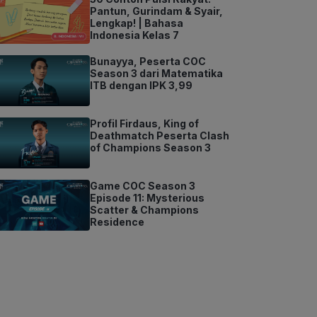
Pantun, Gurindam & Syair,
Lengkap! | Bahasa
Indonesia Kelas 7
Bunayya, Peserta COC
Season 3 dari Matematika
ITB dengan IPK 3,99
Profil Firdaus, King of
Deathmatch Peserta Clash
of Champions Season 3
Game COC Season 3
Episode 11: Mysterious
Scatter & Champions
Residence