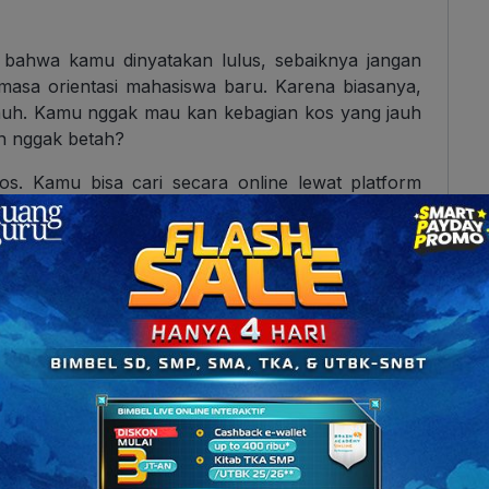
ahwa kamu dinyatakan lulus, sebaiknya jangan
asa orientasi mahasiswa baru. Karena biasanya,
enuh. Kamu nggak mau kan kebagian kos yang jauh
in nggak betah?
kos. Kamu bisa cari secara online lewat platform
ingkat, bahkan langsung datang ke lokasi kalau
os yang sesuai dengan kebutuhan dan bujet,
n tempatnya. Kalau perlu, langsung lakukan
rang lain.
imbangkan, lokasi merupakan hal utama yang wajib
abila kamu memiliki kendaraan pribadi, mungkin
nya cukup jauh dari kampus. Jarak kos yang jauh