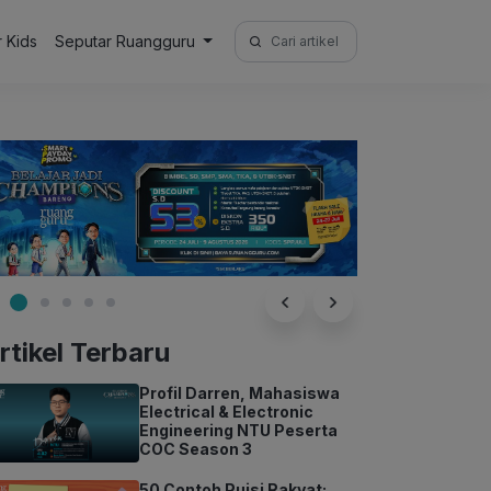
Search
r Kids
Seputar Ruangguru
for:
rtikel Terbaru
Profil Darren, Mahasiswa
Electrical & Electronic
Engineering NTU Peserta
COC Season 3
50 Contoh Puisi Rakyat: