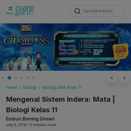
Search
for:
Home
Biologi
Biologi SMA Kelas 11
Mengenal Sistem Indera: Mata |
Biologi Kelas 11
Embun Bening Diniari
July 6, 2018 •
5 minutes read