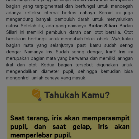
bagian yang terpigmentasi dan berfungsi untuk mencegah
adanya refleksi internal berkas cahaya. Koroid ini juga
mengandung banyak pembuluh darah untuk menyalurkan
nutrisi. Setelah itu, ada yang namanya
Badan Siliari
. Badan
Siliari ini memiliki pembuluh darah dan otot bersilia. Otot
bersilia ini berfungsi untuk mengubah fokus objek.
Nah
, kalau
bagian mata yang selanjutnya pasti kamu sudah sering
dengar. Namanya Iris. Sudah sering dengar, kan?
Iris
ini
merupakan bagian mata yang berwarna dan memiliki jaringan
ikat dan otot. Kedua bagian tersebut digunakan untuk
mengendalikan diameter pupil, sehingga kemudian bisa
mengontrol jumlah cahaya yang masuk.