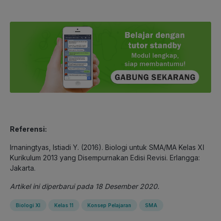
Referensi:
Irnaningtyas, Istiadi Y. (2016). Biologi untuk SMA/MA Kelas XI
Kurikulum 2013 yang Disempurnakan Edisi Revisi. Erlangga:
Jakarta.
Artikel ini diperbarui pada 18 Desember 2020.
Biologi XI
Kelas 11
Konsep Pelajaran
SMA