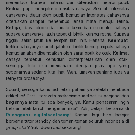
menembus kornea matamu dan diteruskan melalui pupil.
Kedua
, pupil mengatur intensitas cahaya. Setelah intensitas
cahayanya diatur oleh pupil, kemudian intensitas cahayanya
diteruskan sampai menembus lensa mata menuju retina.
Ketiga
, daya akomodasi mata kemudian mengatur cahaya
supaya cahayanya jatuh tepat di bintik kuning retina. Supaya
nggak salah jatuh ke tempat lain, nih. Hahaha.
Keempat
,
ketika cahayanya sudah jatuh ke bintik kuning, impuls cahaya
kemudian akan disampaikan oleh saraf optik ke otak.
Kelima
,
cahaya tersebut kemudian diinterpretasikan oleh otak,
sehingga kita bisa memahami dengan jelas apa yang
sebenarnya sedang kita lihat. Wah, lumayan panjang juga ya
ternyata prosesnya!
Squad, semoga kamu jadi lebih paham ya setelah membaca
artikel ini! Psst… ternyata mekanisme melihat itu panjang dan
bagiannya mata itu ada banyak, ya. Kamu penasaran ingin
belajar lebih lanjut mengenai mata? Yuk, belajar bersama di
Ruangguru digitalbootcamp
! Kapan lagi bisa belajar
bersama tutor standby dan teman-teman seluruh Indonesia di
group chat
? Yuk, download sekarang!