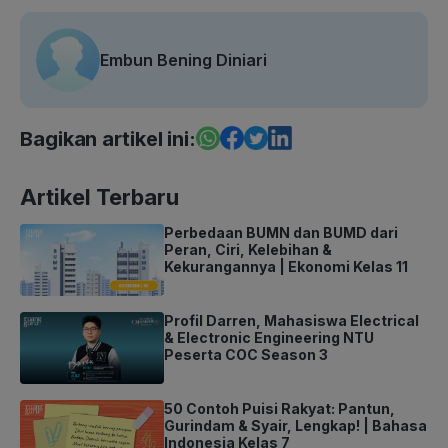
Embun Bening Diniari
Bagikan artikel ini:
Artikel Terbaru
Perbedaan BUMN dan BUMD dari
Peran, Ciri, Kelebihan &
Kekurangannya | Ekonomi Kelas 11
Profil Darren, Mahasiswa Electrical
& Electronic Engineering NTU
Peserta COC Season 3
50 Contoh Puisi Rakyat: Pantun,
Gurindam & Syair, Lengkap! | Bahasa
Indonesia Kelas 7