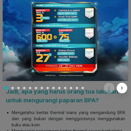
Walau begitu, sebenarnya tidak semua jenis kertas pada
struk belanja mengandung BPA. Berikut ini adalah tes cepat
untuk mengetahui apakah kertas adalah jenis termal yang
mengandung BPA: goreskan sisi kertas yang sudah dicetak.
Jika Smart Parents melihat tanda gelap, kertas itu termal.
Sementara itu, beberapa produsen membuat kertas thermal
“bebas BPA”, dengan menggunakan bahan kimia serupa yaitu
BPS, yang juga dapat menimbulkan bahaya kesehatan yang
mirip dengan BPA. Keduanya mudah ditransfer ke kulit.
Bisphenol A maupun S ini mudah diserap melalui kulit karena
kulit molekulnya lebih kecil.
Jadi, apa yang harus orang tua lakukan
untuk mengurangi paparan BPA?
Mengetahui kertas thermal mana yang mengandung BPA
dan yang bukan dengan menggoresnya menggunakan
kuku atau koin.
Mengurangi penerimaan kertas thermal seusai berbelanja.