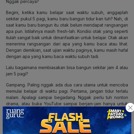
Nggak percaya?
Begini, ketika kamu belajar saat waktu subuh, anggaplah
sekitar pukul 5 pagi, kamu baru bangun tidur kan tuh? Nah, di
saat kamu baru bangun itu otak belum mendapat rangsangan
apa pun. Istilahnya masih fresh-lah. Kondisi otak yang seperti
itulah sangat baik untuk dimanfaatkan untuk belajar. Otak akan
menerima rangsangan dari apa yang kamu baca atau lihat.
Dengan demikian, saat ujian waktu paginya, kamu masih hafal
dengan apa yang kamu baca waktu subuh tadi.
Lalu bagaimana membiasakan bisa bangun sekitar jam 4 atau
jam 5 pagi?
Gampang. Paling nggak ada dua cara utama untuk mencoba
memulai belajar di waktu pagi. Pertama, jangan tidur terlalu
malam. Apalagi sampai begadang. Nggak perlu tuh nonton
drama, atau buka YouTube sampai berjam-jam hanya untuk
menonton Lee Dong Wook beradu peran dengan Yoo In-na.
Mencoba tidur lebih awal sangat baik supaya kamu bisa
bangun lebih awal juga