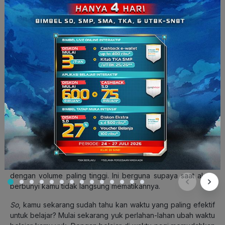
Kedua, kamu bisa memasang alarm di
handphone
kamu untuk
membantu kamu bangun lebih pagi. Pastikan posisi
handphone kamu tidak berada di samping bantal dan atur
dengan volume paling tinggi. Ini berguna supaya saat alarm
berbunyi kamu tidak langsung mematikannya.
So
, kamu sekarang sudah tahu kan waktu yang paling efektif
untuk belajar? Mulai sekarang yuk perlahan-lahan ubah waktu