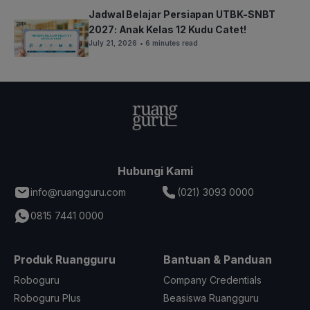
Jadwal Belajar Persiapan UTBK-SNBT
2027: Anak Kelas 12 Kudu Catet!
July 21, 2026
• 6 minutes read
Hubungi Kami
info@ruangguru.com
(021) 3093 0000
0815 7441 0000
Produk Ruangguru
Bantuan & Panduan
Roboguru
Company Credentials
Roboguru Plus
Beasiswa Ruangguru