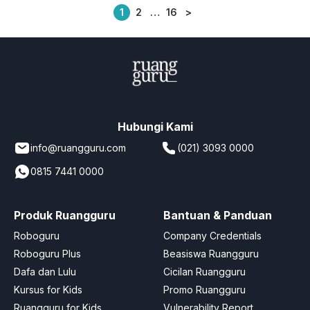
1
2
…
16
>
Posts
pagination
Hubungi Kami
info@ruangguru.com
(021) 3093 0000
0815 7441 0000
Produk Ruangguru
Bantuan & Panduan
Roboguru
Company Credentials
Roboguru Plus
Beasiswa Ruangguru
Dafa dan Lulu
Cicilan Ruangguru
Kursus for Kids
Promo Ruangguru
Ruangguru for Kids
Vulnerability Report