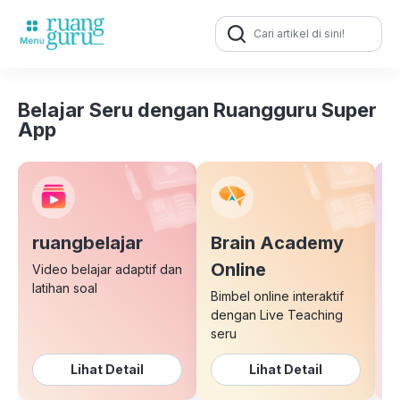
Search
for:
Belajar Seru dengan Ruangguru Super
App
ruangbelajar
Brain Academy
E
Online
Video belajar adaptif dan
latihan soal
Bimbel online interaktif
K
dengan Live Teaching
b
seru
Lihat Detail
Lihat Detail