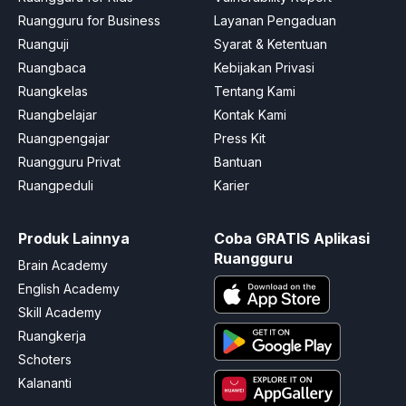
Ruangguru for Business
Layanan Pengaduan
Ruanguji
Syarat & Ketentuan
Ruangbaca
Kebijakan Privasi
Ruangkelas
Tentang Kami
Ruangbelajar
Kontak Kami
Ruangpengajar
Press Kit
Ruangguru Privat
Bantuan
Ruangpeduli
Karier
Produk Lainnya
Coba GRATIS Aplikasi
Ruangguru
Brain Academy
English Academy
Skill Academy
Ruangkerja
Schoters
Kalananti