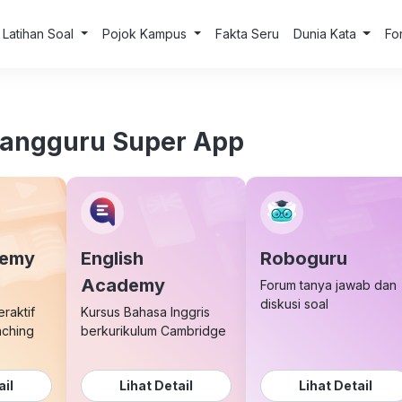
Latihan Soal
Pojok Kampus
Fakta Seru
Dunia Kata
Fo
uangguru Super App
demy
English
Roboguru
Academy
Forum tanya jawab dan
diskusi soal
eraktif
Kursus Bahasa Inggris
aching
berkurikulum Cambridge
ail
Lihat Detail
Lihat Detail