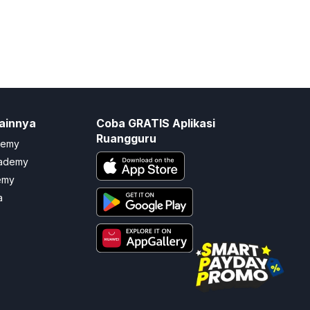
ainnya
Coba GRATIS Aplikasi
Ruangguru
demy
cademy
emy
a