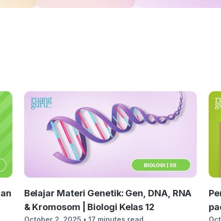
han
Belajar Materi Genetik: Gen, DNA, RNA
Pe
& Kromosom | Biologi Kelas 12
pa
October 2, 2025
• 17 minutes read
Oct