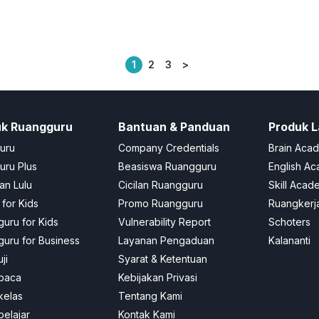
1
2
3
>
Posts
pagination
uk Ruangguru
Bantuan & Panduan
Produk L
uru
Company Credentials
Brain Aca
ru Plus
Beasiswa Ruangguru
English A
an Lulu
Cicilan Ruangguru
Skill Acad
 for Kids
Promo Ruangguru
Ruangkerj
uru for Kids
Vulnerability Report
Schoters
uru for Business
Layanan Pengaduan
Kalananti
ji
Syarat & Ketentuan
baca
Kebijakan Privasi
kelas
Tentang Kami
elajar
Kontak Kami