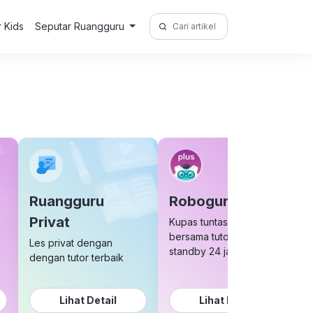
Search
r Kids
Seputar Ruangguru
for:
Ruangguru
Roboguru Plus
Privat
Kupas tuntas soal sulit
bersama tutor yang
Les privat dengan
standby 24 jam
dengan tutor terbaik
Lihat Detail
Lihat Detail