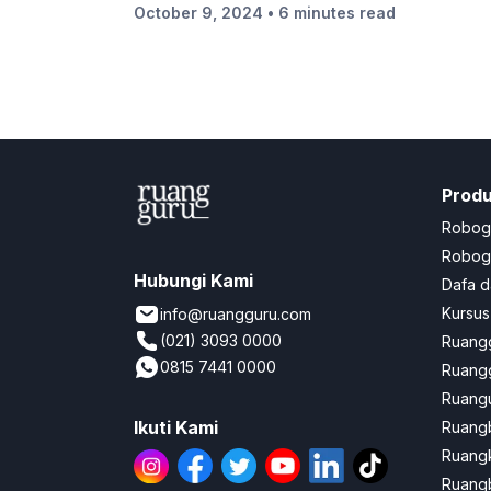
October 9, 2024
• 6 minutes read
Prod
Robog
Robogu
Hubungi Kami
Dafa d
Kursus
info@ruangguru.com
(021) 3093 0000
Ruangg
0815 7441 0000
Ruangg
Ruangu
Ikuti Kami
Ruang
Ruang
Ruangb