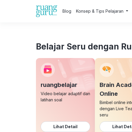
Blog
Konsep & Tips Pelajaran
Belajar Seru dengan R
ruangbelajar
Brain Aca
Online
Video belajar adaptif dan
latihan soal
Bimbel online int
dengan Live Te
seru
Lihat Detail
Lihat Det