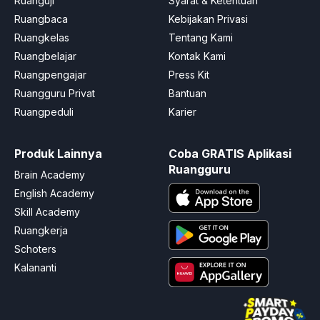
Ruanguji
Syarat & Ketentuan
Ruangbaca
Kebijakan Privasi
Ruangkelas
Tentang Kami
Ruangbelajar
Kontak Kami
Ruangpengajar
Press Kit
Ruangguru Privat
Bantuan
Ruangpeduli
Karier
Produk Lainnya
Coba GRATIS Aplikasi
Ruangguru
Brain Academy
English Academy
Skill Academy
Ruangkerja
Schoters
Kalananti