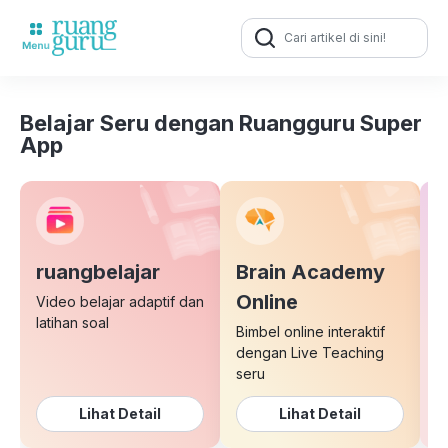
Search
for:
Belajar Seru dengan Ruangguru Super
App
ruangbelajar
Brain Academy
E
Online
Video belajar adaptif dan
latihan soal
Bimbel online interaktif
K
dengan Live Teaching
b
seru
Lihat Detail
Lihat Detail