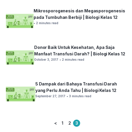
Mikrosporogenesis dan Megasporogenesis
pada Tumbuhan Berbiji | Biologi Kelas 12
• 2 minutes read
Donor Baik Untuk Kesehatan, Apa Saja
Manfaat Transfusi Darah? | Biologi Kelas 12
October 3, 2017
• 2 minutes read
5 Dampak dari Bahaya Transfusi Darah
yang Perlu Anda Tahu | Biologi Kelas 12
September 27, 2017
• 3 minutes read
<
1
2
3
Posts
pagination