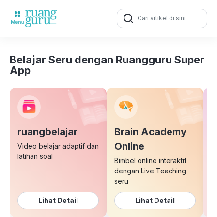
Search
for:
Belajar Seru dengan Ruangguru Super
App
ruangbelajar
Brain Academy
E
Online
Video belajar adaptif dan
latihan soal
Bimbel online interaktif
K
dengan Live Teaching
b
seru
Lihat Detail
Lihat Detail