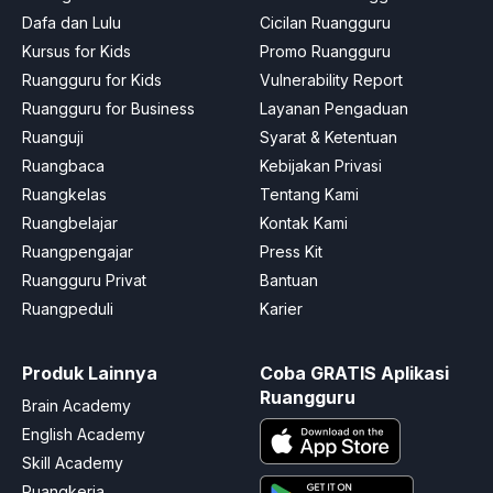
Dafa dan Lulu
Cicilan Ruangguru
Kursus for Kids
Promo Ruangguru
Ruangguru for Kids
Vulnerability Report
Ruangguru for Business
Layanan Pengaduan
Ruanguji
Syarat & Ketentuan
Ruangbaca
Kebijakan Privasi
Ruangkelas
Tentang Kami
Ruangbelajar
Kontak Kami
Ruangpengajar
Press Kit
Ruangguru Privat
Bantuan
Ruangpeduli
Karier
Produk Lainnya
Coba GRATIS Aplikasi
Ruangguru
Brain Academy
English Academy
Skill Academy
Ruangkerja