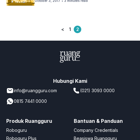
October 3, 2017
• 3 minutes read
<
1
2
Posts
pagination
Hubungi Kami
info@ruangguru.com
(021) 3093 0000
0815 7441 0000
Produk Ruangguru
Bantuan & Panduan
Roboguru
Company Credentials
Roboguru Plus
Beasiswa Ruangguru