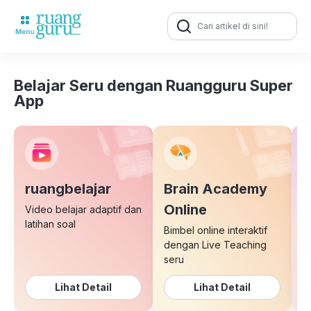
Search
for:
Belajar Seru dengan Ruangguru Super
App
ruangbelajar
Brain Academy
E
Online
Video belajar adaptif dan
latihan soal
Bimbel online interaktif
K
dengan Live Teaching
b
seru
Lihat Detail
Lihat Detail