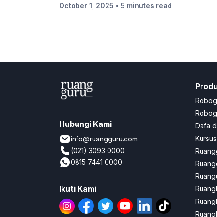
October 1, 2025
• 5 minutes read
Prod
Robog
Robogu
Hubungi Kami
Dafa d
Kursus
info@ruangguru.com
(021) 3093 0000
Ruangg
0815 7441 0000
Ruangg
Ruangu
Ikuti Kami
Ruang
Ruang
Ruangb