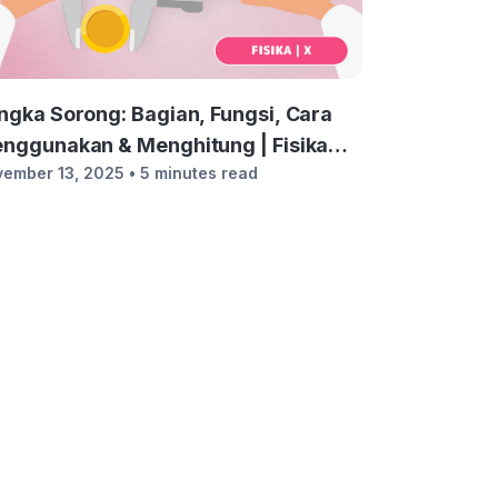
ngka Sorong: Bagian, Fungsi, Cara
nggunakan & Menghitung | Fisika
ember 13, 2025
• 5 minutes read
las 10