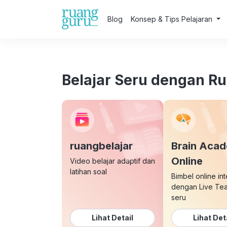
Blog
Konsep & Tips Pelajaran
Belajar Seru dengan R
ruangbelajar
Brain Aca
Online
Video belajar adaptif dan
latihan soal
Bimbel online int
dengan Live Te
seru
Lihat Detail
Lihat Det