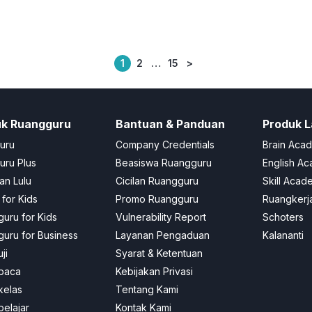
1
2
…
15
>
Posts
pagination
uk Ruangguru
Bantuan & Panduan
Produk L
uru
Company Credentials
Brain Aca
ru Plus
Beasiswa Ruangguru
English A
an Lulu
Cicilan Ruangguru
Skill Acad
 for Kids
Promo Ruangguru
Ruangkerj
uru for Kids
Vulnerability Report
Schoters
uru for Business
Layanan Pengaduan
Kalananti
ji
Syarat & Ketentuan
baca
Kebijakan Privasi
kelas
Tentang Kami
elajar
Kontak Kami