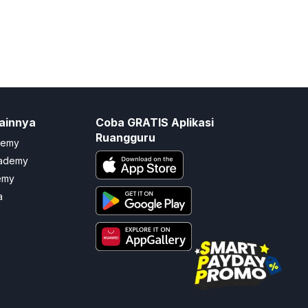
ainnya
Coba GRATIS Aplikasi
Ruangguru
demy
cademy
emy
a