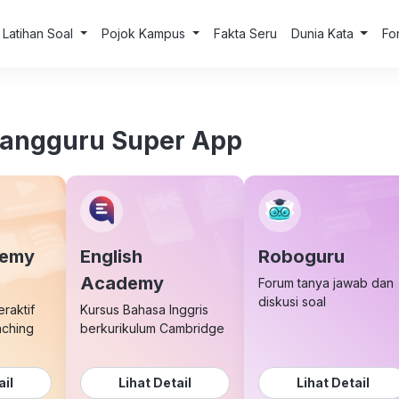
Latihan Soal
Pojok Kampus
Fakta Seru
Dunia Kata
Fo
uangguru Super App
demy
English
Roboguru
Academy
Forum tanya jawab dan
diskusi soal
eraktif
Kursus Bahasa Inggris
aching
berkurikulum Cambridge
ail
Lihat Detail
Lihat Detail