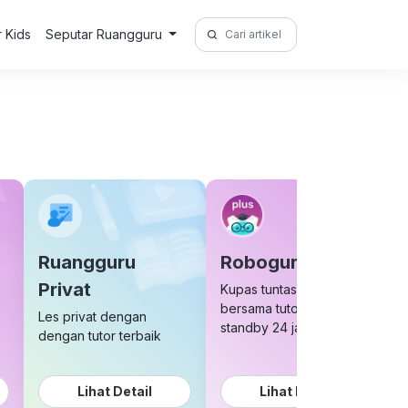
Search
r Kids
Seputar Ruangguru
for:
Ruangguru
Roboguru Plus
Privat
Kupas tuntas soal sulit
bersama tutor yang
Les privat dengan
standby 24 jam
dengan tutor terbaik
Lihat Detail
Lihat Detail