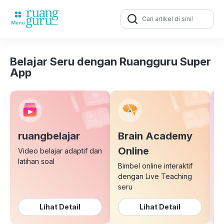
Search
for:
Belajar Seru dengan Ruangguru Super
App
ruangbelajar
Brain Academy
E
Online
Video belajar adaptif dan
latihan soal
Bimbel online interaktif
K
dengan Live Teaching
b
seru
Lihat Detail
Lihat Detail