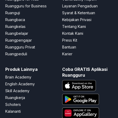
Ruangguru for Business
Layanan Pengaduan
Ruanguji
Syarat & Ketentuan
Ruangbaca
Kebijakan Privasi
Ruangkelas
Tentang Kami
Ruangbelajar
Kontak Kami
Ruangpengajar
Press Kit
Ruangguru Privat
Bantuan
Ruangpeduli
Karier
Produk Lainnya
Coba GRATIS Aplikasi
Ruangguru
Brain Academy
English Academy
Skill Academy
Ruangkerja
Schoters
Kalananti