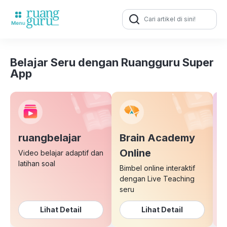
Search
for:
Belajar Seru dengan Ruangguru Super
App
ruangbelajar
Brain Academy
E
Online
Video belajar adaptif dan
latihan soal
Bimbel online interaktif
K
dengan Live Teaching
b
seru
Lihat Detail
Lihat Detail