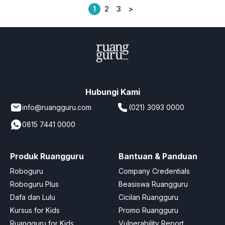
1
2
3
>
Posts
pagination
Hubungi Kami
info@ruangguru.com
(021) 3093 0000
0815 7441 0000
Produk Ruangguru
Bantuan & Panduan
Roboguru
Company Credentials
Roboguru Plus
Beasiswa Ruangguru
Dafa dan Lulu
Cicilan Ruangguru
Kursus for Kids
Promo Ruangguru
Ruangguru for Kids
Vulnerability Report