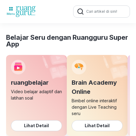
Search
for:
Belajar Seru dengan Ruangguru Super
App
ruangbelajar
Brain Academy
E
Online
Video belajar adaptif dan
latihan soal
Bimbel online interaktif
K
dengan Live Teaching
b
seru
Lihat Detail
Lihat Detail