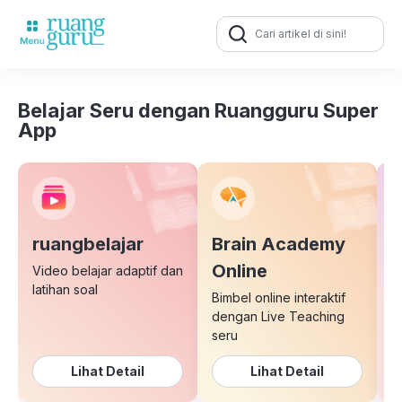
Search
for:
Belajar Seru dengan Ruangguru Super
App
ruangbelajar
Brain Academy
E
Online
Video belajar adaptif dan
latihan soal
Bimbel online interaktif
K
dengan Live Teaching
b
seru
Lihat Detail
Lihat Detail