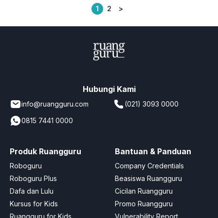
1
2
>
Posts
pagination
Hubungi Kami
info@ruangguru.com
(021) 3093 0000
0815 7441 0000
Produk Ruangguru
Bantuan & Panduan
Roboguru
Company Credentials
Roboguru Plus
Beasiswa Ruangguru
Dafa dan Lulu
Cicilan Ruangguru
Kursus for Kids
Promo Ruangguru
Ruangguru for Kids
Vulnerability Report