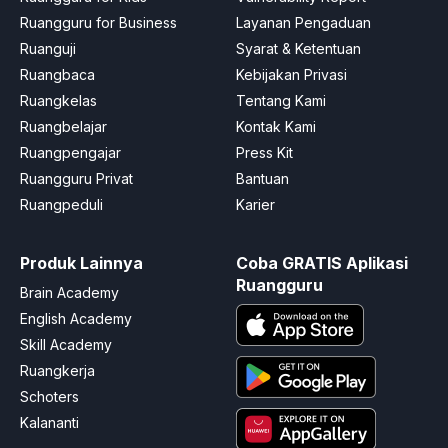
Ruangguru for Business
Layanan Pengaduan
Ruanguji
Syarat & Ketentuan
Ruangbaca
Kebijakan Privasi
Ruangkelas
Tentang Kami
Ruangbelajar
Kontak Kami
Ruangpengajar
Press Kit
Ruangguru Privat
Bantuan
Ruangpeduli
Karier
Produk Lainnya
Coba GRATIS Aplikasi
Ruangguru
Brain Academy
English Academy
Skill Academy
Ruangkerja
Schoters
Kalananti