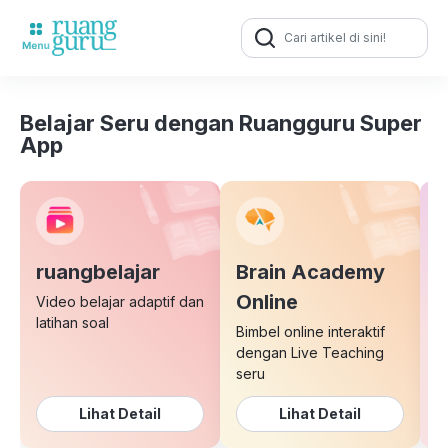
Search
for:
Belajar Seru dengan Ruangguru Super
App
ruangbelajar
Brain Academy
E
Online
Video belajar adaptif dan
latihan soal
Bimbel online interaktif
K
dengan Live Teaching
b
seru
Lihat Detail
Lihat Detail