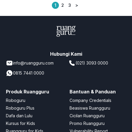
1
2
3
>
Posts
pagination
Hubungi Kami
info@ruangguru.com
(021) 3093 0000
0815 7441 0000
Produk Ruangguru
Bantuan & Panduan
Roboguru
Company Credentials
Roboguru Plus
Beasiswa Ruangguru
Dafa dan Lulu
Cicilan Ruangguru
Kursus for Kids
Promo Ruangguru
Ruangguru for Kids
Vulnerability Report