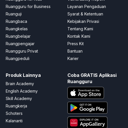
Ruangguru for Business
Layanan Pengaduan
Ruanguji
Syarat & Ketentuan
Ruangbaca
Kebijakan Privasi
Ruangkelas
Tentang Kami
Ruangbelajar
Kontak Kami
Ruangpengajar
Press Kit
Ruangguru Privat
Bantuan
Ruangpeduli
Karier
Produk Lainnya
Coba GRATIS Aplikasi
Ruangguru
Brain Academy
English Academy
Skill Academy
Ruangkerja
Schoters
Kalananti