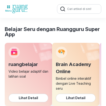
Search
for:
Belajar Seru dengan Ruangguru Super
App
ruangbelajar
Brain Academy
E
Online
Video belajar adaptif dan
latihan soal
Bimbel online interaktif
K
dengan Live Teaching
b
seru
Lihat Detail
Lihat Detail