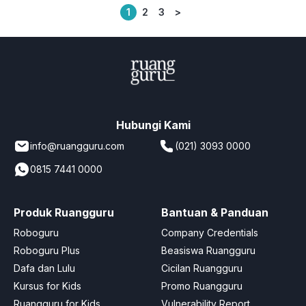
1
2
3
>
Posts
pagination
Hubungi Kami
info@ruangguru.com
(021) 3093 0000
0815 7441 0000
Produk Ruangguru
Bantuan & Panduan
Roboguru
Company Credentials
Roboguru Plus
Beasiswa Ruangguru
Dafa dan Lulu
Cicilan Ruangguru
Kursus for Kids
Promo Ruangguru
Ruangguru for Kids
Vulnerability Report