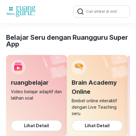
Search
for:
Belajar Seru dengan Ruangguru Super
App
ruangbelajar
Brain Academy
E
Online
Video belajar adaptif dan
latihan soal
Bimbel online interaktif
K
dengan Live Teaching
b
seru
Lihat Detail
Lihat Detail