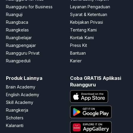
Ruangguru for Business
Layanan Pengaduan
Ruanguji
Syarat & Ketentuan
Ruangbaca
Kebijakan Privasi
Ruangkelas
Tentang Kami
Ruangbelajar
Kontak Kami
Ruangpengajar
Press Kit
Ruangguru Privat
Bantuan
Ruangpeduli
Karier
Produk Lainnya
Coba GRATIS Aplikasi
Ruangguru
Brain Academy
English Academy
Skill Academy
Ruangkerja
Schoters
Kalananti