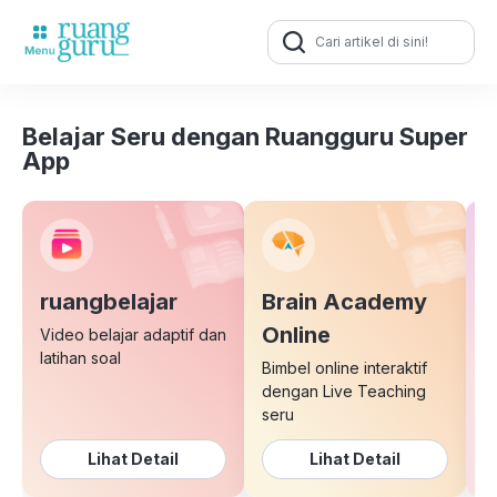
Search
for:
Belajar Seru dengan Ruangguru Super
App
ruangbelajar
Brain Academy
E
Online
Video belajar adaptif dan
latihan soal
Bimbel online interaktif
K
dengan Live Teaching
b
seru
Lihat Detail
Lihat Detail